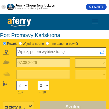
aFerry - Cheap ferry tickets
OTWARTE
Otwórz w aplikacji aFerry
Port Promowy Karlskrona
Powrót
W jedną stronę
Inne dane na powrót
18+
< 18
Szukaj