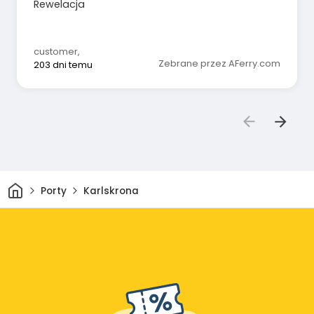
Rewelacja
customer
,
Zebrane przez AFerry.com
203 dni temu
Dom
Porty
Karlskrona