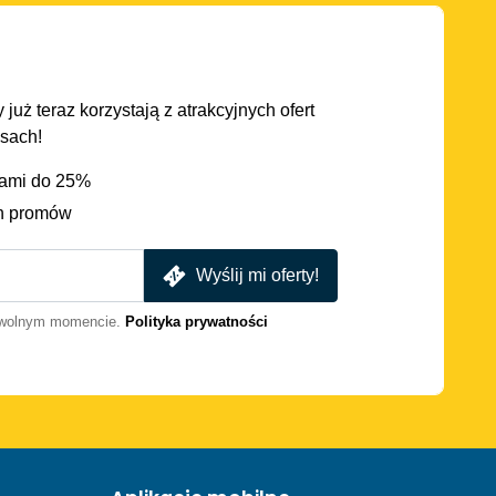
 już teraz korzystają z atrakcyjnych ofert
asach!
iami do 25%
h promów
Wyślij mi oferty!
dowolnym momencie.
Polityka prywatności