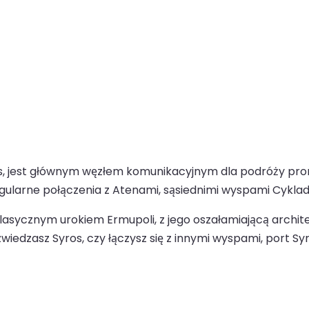
os, jest głównym węzłem komunikacyjnym dla podróży pro
egularne połączenia z Atenami, sąsiednimi wyspami Cyklad i
klasycznym urokiem Ermupoli, z jego oszałamiającą arch
wiedzasz Syros, czy łączysz się z innymi wyspami, port S