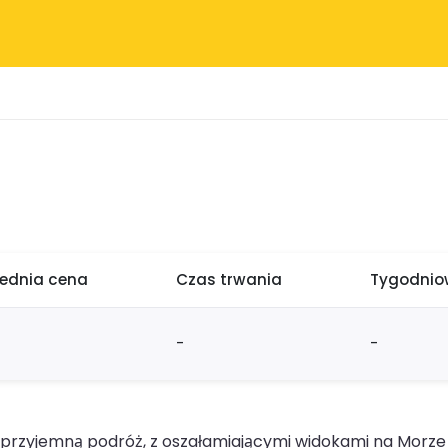
rednia cena
Czas trwania
Tygodniow
-
-
i przyjemną podróż, z oszałamiającymi widokami na Morze