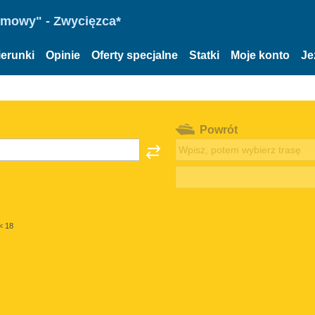
omowy" - Zwycięzca*
ierunki
Opinie
Oferty specjalne
Statki
Moje konto
Je
Powrót
< 18