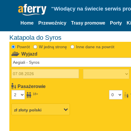
"Wiodący na świecie serwis pr
Home
Przewoźnicy
Trasy promowe
Porty
K
Katapola do Syros
Powrót
W jedną stronę
Inne dane na powrót
Wyjazd
Pasażerowie
18+