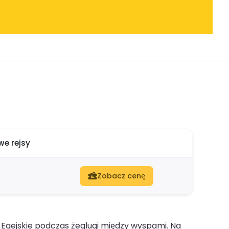
e rejsy
Zobacz cenę
 Egejskie podczas żeglugi między wyspami. Na