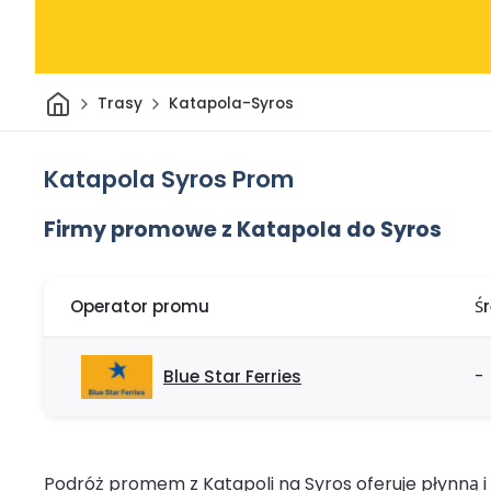
Dom
Trasy
Katapola-Syros
Katapola Syros Prom
Firmy promowe z Katapola do Syros
Operator promu
Ś
Blue Star Ferries
-
Podróż promem z Katapoli na Syros oferuje płynną 