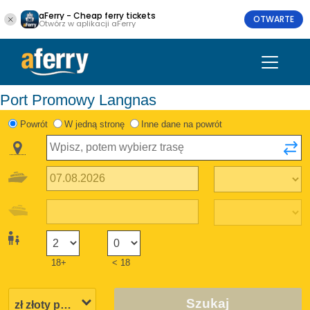
aFerry - Cheap ferry tickets
OTWARTE
Otwórz w aplikacji aFerry
Port Promowy Langnas
Powrót
W jedną stronę
Inne dane na powrót
18+
< 18
Szukaj