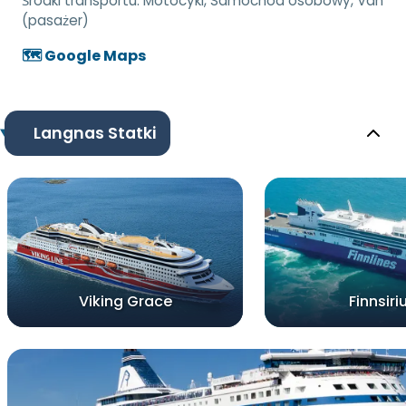
Środki transportu:
Motocykl, Samochód osobowy, Van
(pasażer)
🗺️ Google Maps
Langnas Statki
Viking Grace
Finnsiri