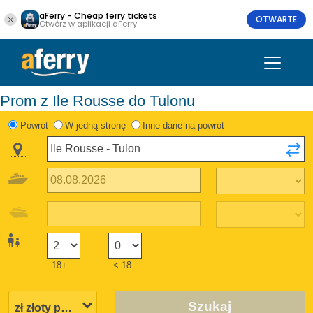
aFerry - Cheap ferry tickets
OTWARTE
Otwórz w aplikacji aFerry
Prom z Ile Rousse do Tulonu
Powrót
W jedną stronę
Inne dane na powrót
18+
< 18
Szukaj