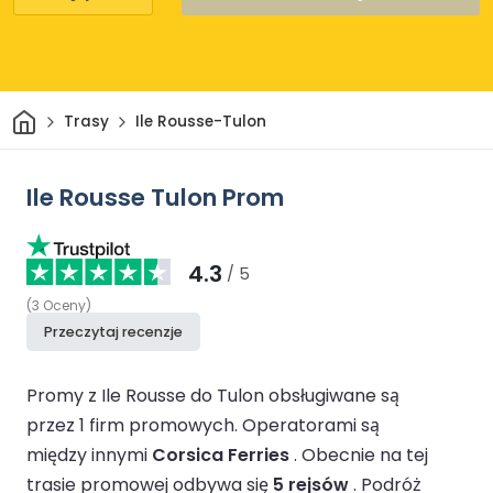
Dom
Trasy
Ile Rousse-Tulon
Ile Rousse Tulon Prom
4.3
/ 5
(
3
Oceny
)
Przeczytaj recenzje
Promy z Ile Rousse do Tulon obsługiwane są
przez 1 firm promowych.
Operatorami są
między innymi
Corsica Ferries
.
Obecnie na tej
trasie promowej odbywa się
5 rejsów
.
Podróż