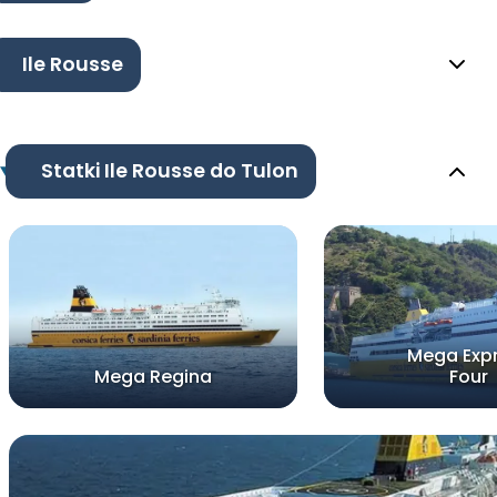
Ile Rousse
Statki Ile Rousse do Tulon
Mega Exp
Mega Regina
Four