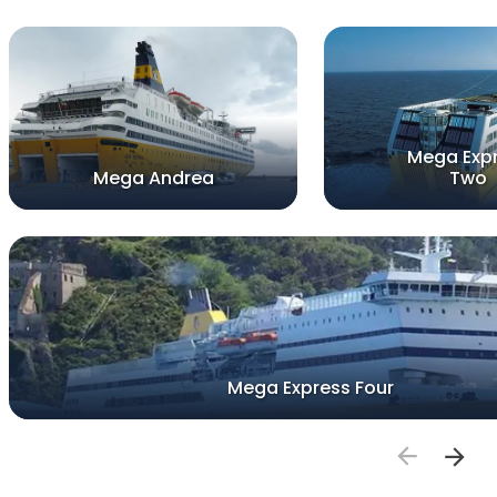
Mega Exp
Mega Andrea
Two
Mega Express Four