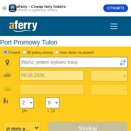
aFerry - Cheap ferry tickets
OTWARTE
Otwórz w aplikacji aFerry
Port Promowy Tulon
Powrót
W jedną stronę
Inne dane na powrót
18+
< 18
Szukaj