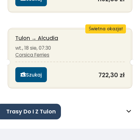
Świetna okazja!
Tulon
→
Alcudia
wt., 18 sie, 07:30
Corsica Ferries
722,30 zł
Szukaj
Trasy Do I Z Tulon