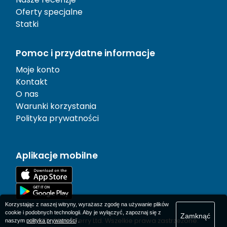
Oferty specjalne
Statki
Pomoc i przydatne informacje
Moje konto
Kontakt
O nas
Warunki korzystania
Polityka prywatności
Aplikacje mobilne
Korzystając z naszej witryny, wyrażasz zgodę na używanie plików
cookie i podobnych technologii. Aby je wyłączyć, zapoznaj się z
Zamknąć
© 1977-
2026
AFerry Ltd. Wszelkie prawa zastrzeżone.
naszym
polityka prywatności
.