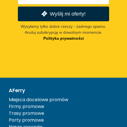
Wyślij mi oferty!
Wysyłamy tylko dobre rzeczy - żadnego spamu.
Anuluj subskrypcję w dowolnym momencie.
Polityka prywatności
AFerry
Miejsca docelowe promów
Firmy promowe
Trasy promowe
Porty promowe
Nasze recenzje