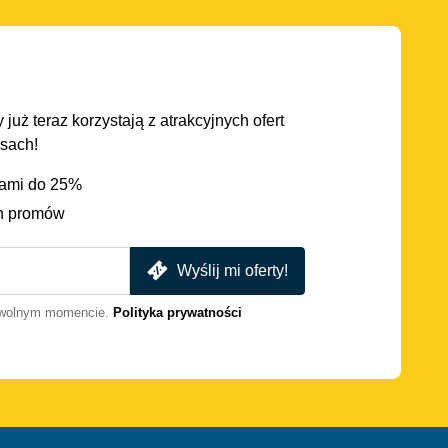
 już teraz korzystają z atrakcyjnych ofert
asach!
iami do 25%
h promów
Wyślij mi oferty!
dowolnym momencie.
Polityka prywatności