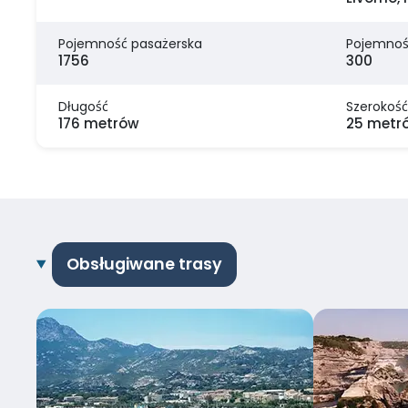
Pojemność pasażerska
Pojemnoś
1756
300
Długość
Szerokość
176 metrów
25 metr
Obsługiwane trasy