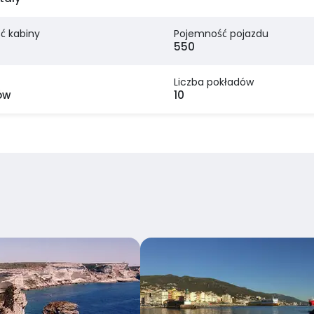
ć kabiny
Pojemność pojazdu
550
Liczba pokładów
ów
10