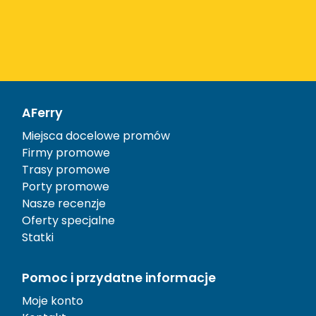
AFerry
Miejsca docelowe promów
Firmy promowe
Trasy promowe
Porty promowe
Nasze recenzje
Oferty specjalne
Statki
Pomoc i przydatne informacje
Moje konto