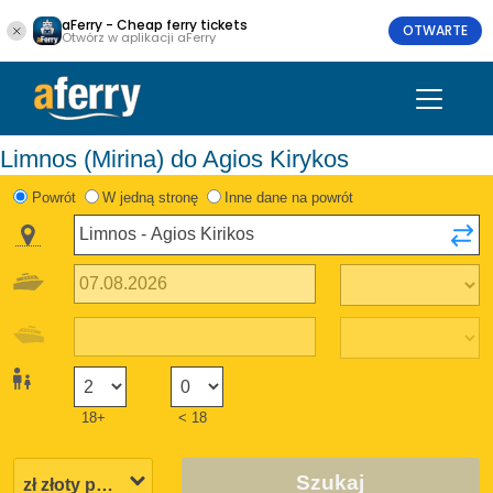
aFerry - Cheap ferry tickets
OTWARTE
Otwórz w aplikacji aFerry
Limnos (Mirina) do Agios Kirykos
Powrót
W jedną stronę
Inne dane na powrót
18+
< 18
Szukaj