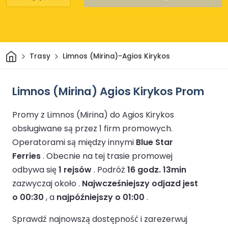
Dom
Trasy
Limnos (Mirina)-Agios Kirykos
Limnos (Mirina) Agios Kirykos Prom
Promy z Limnos (Mirina) do Agios Kirykos
obsługiwane są przez 1 firm promowych.
Operatorami są między innymi
Blue Star
Ferries
.
Obecnie na tej trasie promowej
odbywa się
1 rejsów
.
Podróż
16 godz. 13min
zazwyczaj około .
Najwcześniejszy odjazd jest
o 00:30
, a
najpóźniejszy o 01:00
.
Sprawdź najnowszą dostępność i zarezerwuj