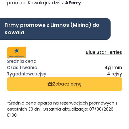
prom do Kawala już dziś z
AFerry
.
Firmy promowe z Limnos (Mirina) do
Kawala
Blue Star Ferries
-
4g 1min
4 rejsy
Zobacz cenę
*Średnia cena oparta na rezerwacjach promowych z
ostatnich 30 dni. Ostatnia aktualizacja: 07/08/2026
01:00