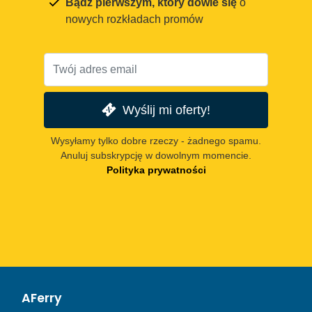
Bądź pierwszym, który dowie się
o
nowych rozkładach promów
Wyślij mi oferty!
Wysyłamy tylko dobre rzeczy - żadnego spamu.
Anuluj subskrypcję w dowolnym momencie.
Polityka prywatności
AFerry