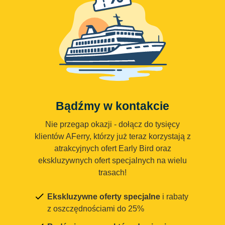
Bądźmy w kontakcie
Nie przegap okazji - dołącz do tysięcy
klientów AFerry, którzy już teraz korzystają z
atrakcyjnych ofert Early Bird oraz
ekskluzywnych ofert specjalnych na wielu
trasach!
Ekskluzywne oferty specjalne
i rabaty
z oszczędnościami do 25%