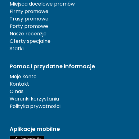
Miejsca docelowe promów
Firmy promowe
Trasy promowe
Porty promowe
Nasze recenzje
Oferty specjalne
Statki
Pomoc i przydatne informacje
Moje konto
Kontakt
O nas
Warunki korzystania
Polityka prywatności
Aplikacje mobilne