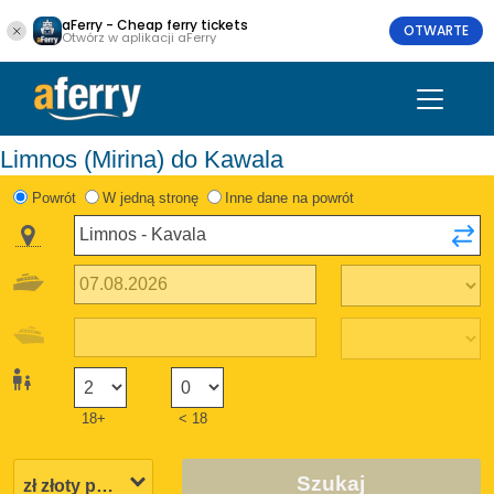
aFerry - Cheap ferry tickets
OTWARTE
Otwórz w aplikacji aFerry
Limnos (Mirina) do Kawala
Powrót
W jedną stronę
Inne dane na powrót
18+
< 18
Szukaj