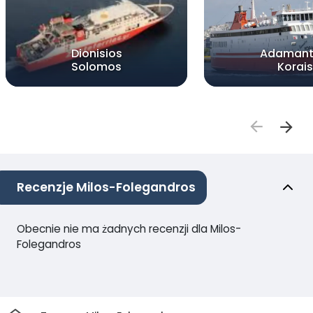
Dionisios
Adamant
Solomos
Korais
Recenzje Milos-Folegandros
Obecnie nie ma żadnych recenzji dla Milos-
Folegandros
Dom