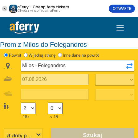
aFerry - Cheap ferry tickets
OTWARTE
Otwórz w aplikacji aFerry
Prom z Milos do Folegandros
Powrót
W jedną stronę
Inne dane na powrót
18+
< 18
Szukaj