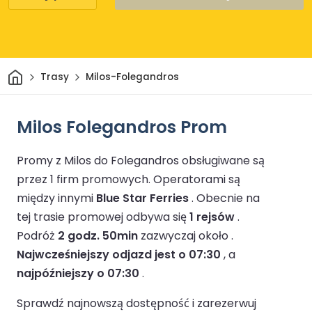
Dom
Trasy
Milos-Folegandros
Milos Folegandros Prom
Promy z Milos do Folegandros obsługiwane są
przez 1 firm promowych.
Operatorami są
między innymi
Blue Star Ferries
.
Obecnie na
tej trasie promowej odbywa się
1 rejsów
.
Podróż
2 godz. 50min
zazwyczaj około .
Najwcześniejszy odjazd jest o 07:30
, a
najpóźniejszy o 07:30
.
Sprawdź najnowszą dostępność i zarezerwuj