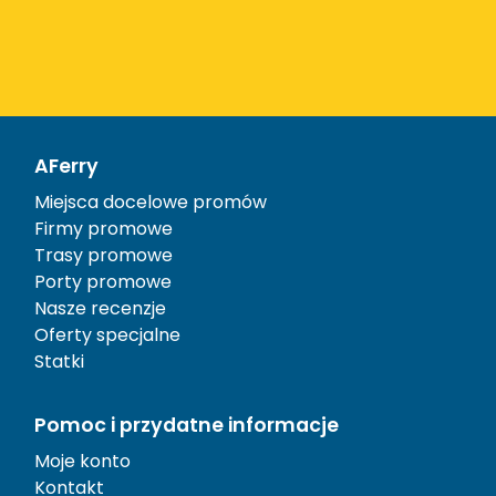
AFerry
Miejsca docelowe promów
Firmy promowe
Trasy promowe
Porty promowe
Nasze recenzje
Oferty specjalne
Statki
Pomoc i przydatne informacje
Moje konto
Kontakt