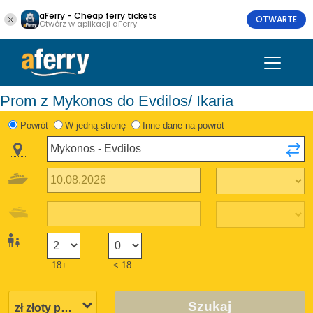
aFerry - Cheap ferry tickets
OTWARTE
Otwórz w aplikacji aFerry
Prom z Mykonos do Evdilos/ Ikaria
Powrót
W jedną stronę
Inne dane na powrót
18+
< 18
Szukaj