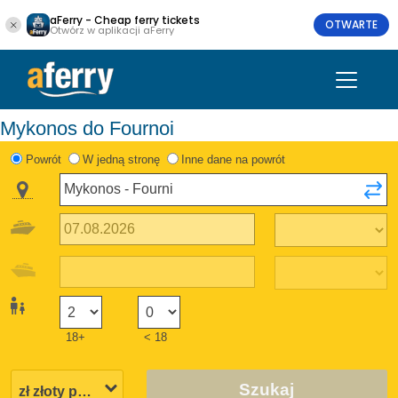
aFerry - Cheap ferry tickets
OTWARTE
Otwórz w aplikacji aFerry
Mykonos do Fournoi
Powrót
W jedną stronę
Inne dane na powrót
18+
< 18
Szukaj