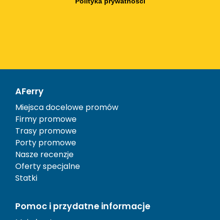
Polityka prywatności
AFerry
Miejsca docelowe promów
Firmy promowe
Trasy promowe
Porty promowe
Nasze recenzje
Oferty specjalne
Statki
Pomoc i przydatne informacje