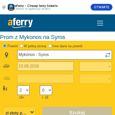
aFerry - Cheap ferry tickets
OTWARTE
Otwórz w aplikacji aFerry
Prom z Mykonos na Syros
Powrót
W jedną stronę
Inne dane na powrót
18+
< 18
Szukaj