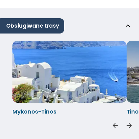
Obsługiwane trasy
Mykonos-Tinos
Tin