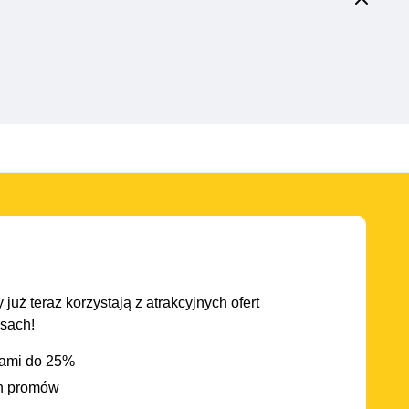
 już teraz korzystają z atrakcyjnych ofert
asach!
iami do 25%
h promów