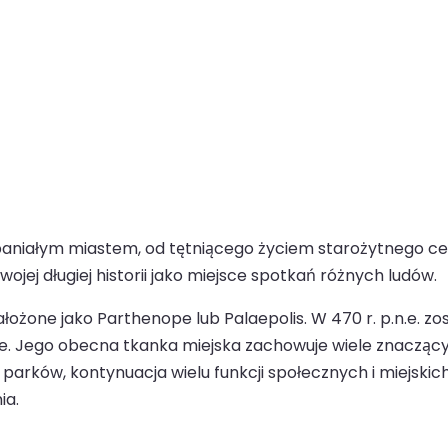
paniałym miastem, od tętniącego życiem starożytnego c
ojej długiej historii jako miejsce spotkań różnych ludów.
o założone jako Parthenope lub Palaepolis. W 470 r. p.n.e
ie. Jego obecna tkanka miejska zachowuje wiele znaczącyc
i i parków, kontynuacja wielu funkcji społecznych i miejski
ia.