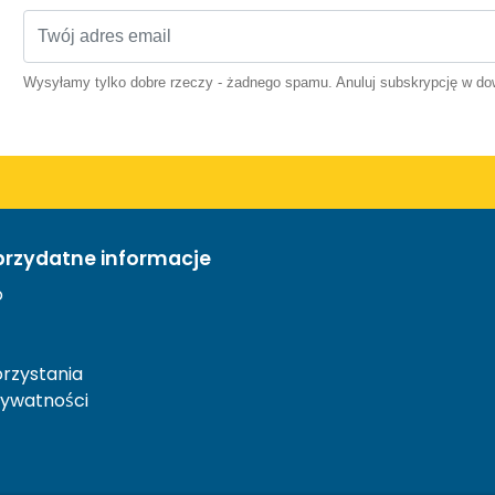
Wysyłamy tylko dobre rzeczy - żadnego spamu. Anuluj subskrypcję w 
przydatne informacje
o
rzystania
rywatności