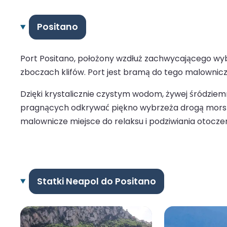
Positano
Port Positano, położony wzdłuż zachwycającego wyb
zboczach klifów. Port jest bramą do tego malownicze
Dzięki krystalicznie czystym wodom, żywej śródzie
pragnących odkrywać piękno wybrzeża drogą morską. W
malownicze miejsce do relaksu i podziwiania otoczen
Statki Neapol do Positano