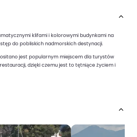
amatycznymi klifami i kolorowymi budynkami na
ostęp do pobliskich nadmorskich destynacji.
Positano jest popularnym miejscem dla turystów
stauracji, dzięki czemu jest to tętniące życiem i