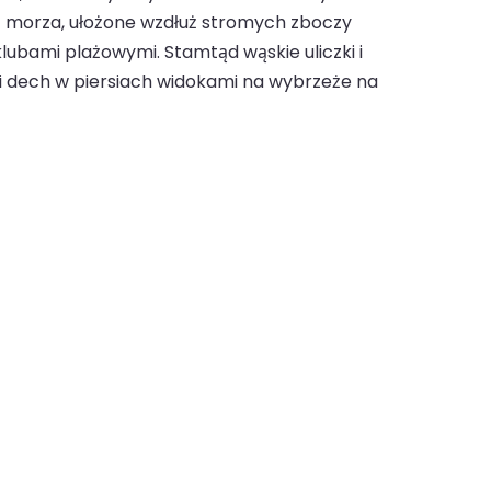
ć z morza, ułożone wzdłuż stromych zboczy
lubami plażowymi. Stamtąd wąskie uliczki i
i dech w piersiach widokami na wybrzeże na