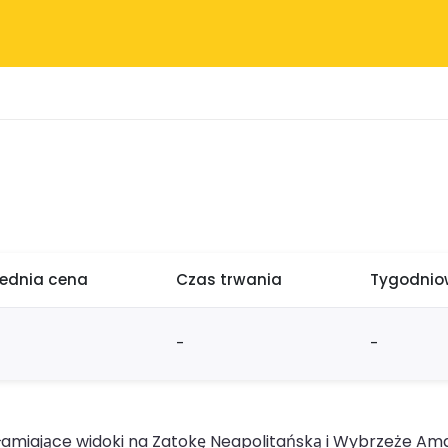
rednia cena
Czas trwania
Tygodniow
-
-
miające widoki na Zatokę Neapolitańską i Wybrzeże Amal