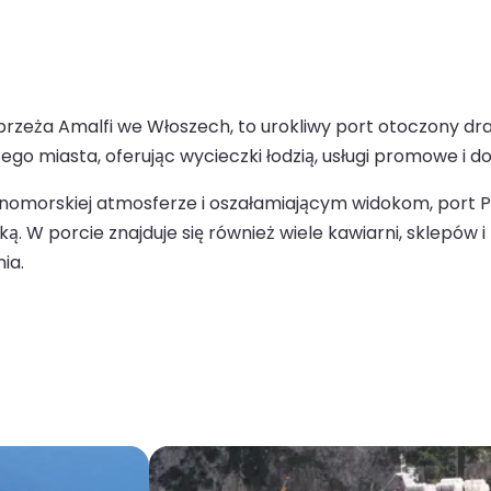
rzeża Amalfi we Włoszech, to urokliwy port otoczony dr
go miasta, oferując wycieczki łodzią, usługi promowe i d
mnomorskiej atmosferze i oszałamiającym widokom, port 
 porcie znajduje się również wiele kawiarni, sklepów i re
ia.