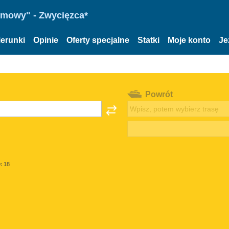
omowy" - Zwycięzca*
ierunki
Opinie
Oferty specjalne
Statki
Moje konto
Je
Powrót
< 18