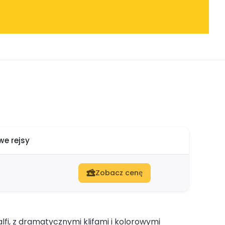
e rejsy
Zobacz cenę
fi, z dramatycznymi klifami i kolorowymi