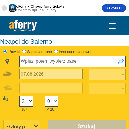
aFerry - Cheap ferry tickets
OTWARTE
Otwórz w aplikacji aFerry
Neapol do Salerno
Powrót
W jedną stronę
Inne dane na powrót
18+
< 18
Szukaj