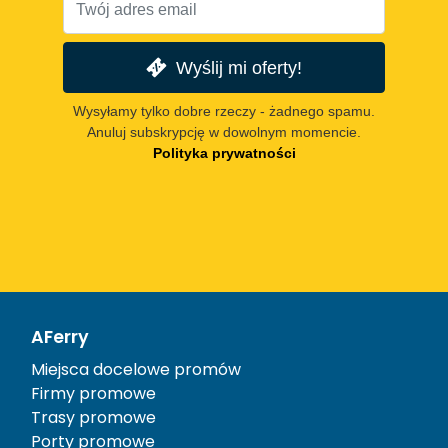
Wyślij mi oferty!
Wysyłamy tylko dobre rzeczy - żadnego spamu.
Anuluj subskrypcję w dowolnym momencie.
Polityka prywatności
AFerry
Miejsca docelowe promów
Firmy promowe
Trasy promowe
Porty promowe