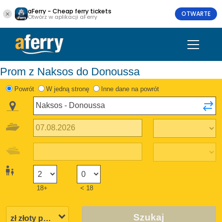
aFerry - Cheap ferry tickets
OTWARTE
Otwórz w aplikacji aFerry
Prom z Naksos do Donoussa
Powrót
W jedną stronę
Inne dane na powrót
18+
< 18
Szukaj