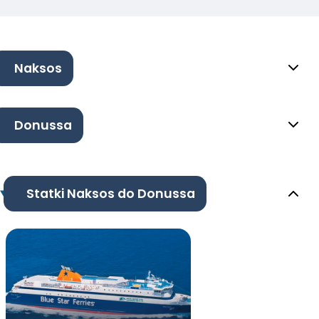
Naksos
Donussa
Statki Naksos do Donussa