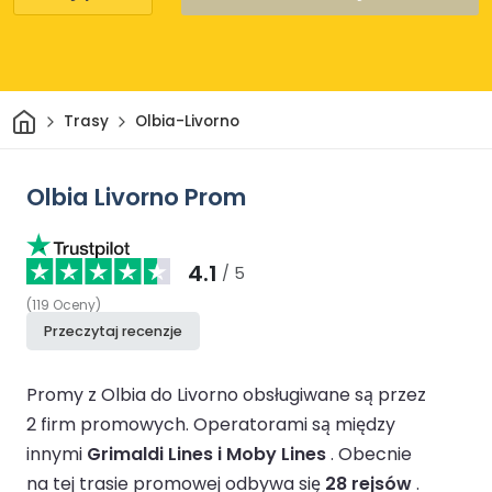
Dom
Trasy
Olbia-Livorno
Olbia Livorno Prom
4.1
/ 5
(
119
Oceny
)
Przeczytaj recenzje
Promy z Olbia do Livorno obsługiwane są przez
2 firm promowych.
Operatorami są między
innymi
Grimaldi Lines i Moby Lines
.
Obecnie
na tej trasie promowej odbywa się
28 rejsów
.