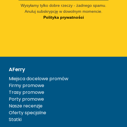
Wysyłamy tylko dobre rzeczy - żadnego spamu.
Anuluj subskrypcję w dowolnym momencie.
Polityka prywatności
AFerry
Miejsca docelowe promów
Firmy promowe
Trasy promowe
Porty promowe
Nasze recenzje
Oferty specjalne
Statki