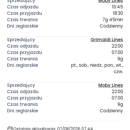
Moby Lines
10:45
18:30
7g 45min
Codzienny
Grimaldi Lines
22:00
07:00
9g
pt., sob., niedz., pon., wt.,
czw.
Moby Lines
22:00
07:00
9g
Codzienny
Ostatnia aktualizacja: 07/08/2026 07:44