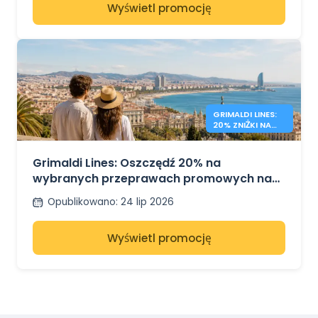
Wyświetl promocję
GRIMALDI LINES:
20% ZNIŻKI NA
PROMY PO
MORZU
ŚRÓDZIEMNYM
Grimaldi Lines: Oszczędź 20% na
wybranych przeprawach promowych na
Sardynię, Sycylię i do Hiszpanii
Opublikowano
:
24 lip 2026
Wyświetl promocję