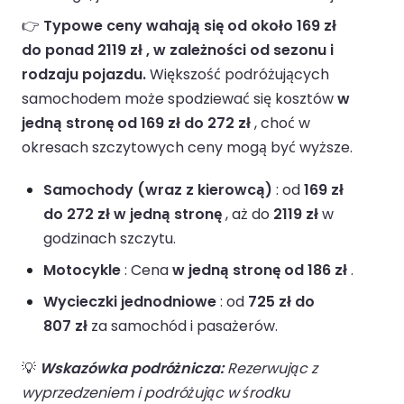
👉
Typowe ceny wahają się od około 169 zł
do ponad 2119 zł , w zależności od sezonu i
rodzaju pojazdu.
Większość podróżujących
samochodem może spodziewać się kosztów
w
jedną stronę od 169 zł do 272 zł
, choć w
okresach szczytowych ceny mogą być wyższe.
Samochody (wraz z kierowcą)
: od
169 zł
do 272 zł w jedną stronę
, aż do
2119 zł
w
godzinach szczytu.
Motocykle
: Cena
w jedną stronę od 186 zł
.
Wycieczki jednodniowe
: od
725 zł do
807 zł
za samochód i pasażerów.
💡
Wskazówka podróżnicza:
Rezerwując z
wyprzedzeniem i podróżując w środku