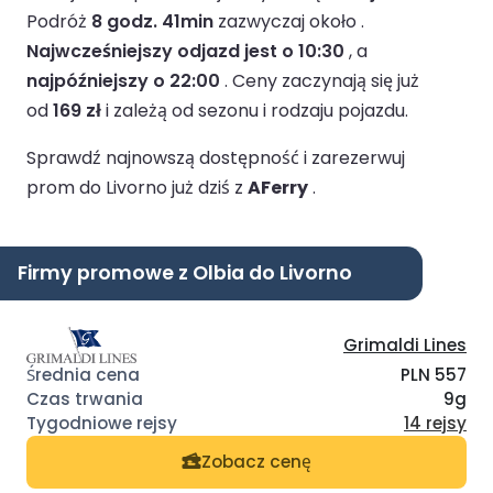
Podróż
8 godz. 41min
zazwyczaj około .
Najwcześniejszy odjazd jest o 10:30
, a
najpóźniejszy o 22:00
.
Ceny zaczynają się już
od
169 zł
i zależą od sezonu i rodzaju pojazdu.
Sprawdź najnowszą dostępność i zarezerwuj
prom do Livorno już dziś z
AFerry
.
Firmy promowe z Olbia do Livorno
Grimaldi Lines
PLN 557
9g
14 rejsy
Zobacz cenę