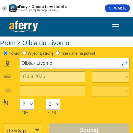
aFerry - Cheap ferry tickets
OTWARTE
Otwórz w aplikacji aFerry
Prom z Olbia do Livorno
Powrót
W jedną stronę
Inne dane na powrót
18+
< 18
Szukaj