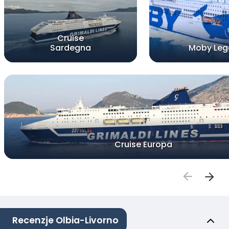
Cruise
Sardegna
Moby Leg
Cruise Europa
Recenzje Olbia-Livorno