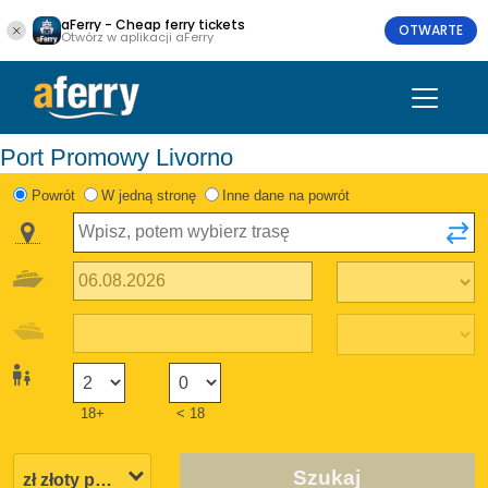
aFerry - Cheap ferry tickets
OTWARTE
Otwórz w aplikacji aFerry
Port Promowy Livorno
Powrót
W jedną stronę
Inne dane na powrót
18+
< 18
Szukaj