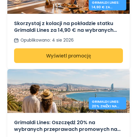
GRIMALDI LINES:
14,90 € ZA
KOLACJĘ NA
POKŁADZIE
Skorzystaj z kolacji na pokładzie statku
Grimaldi Lines za 14,90 € na wybranych
trasach
Opublikowano
:
4 sie 2026
Wyświetl promocję
GRIMALDI LINES:
20% ZNIŻKI NA
PROMY PO
MORZU
ŚRÓDZIEMNYM
Grimaldi Lines: Oszczędź 20% na
wybranych przeprawach promowych na
Sardynię, Sycylię i do Hiszpanii