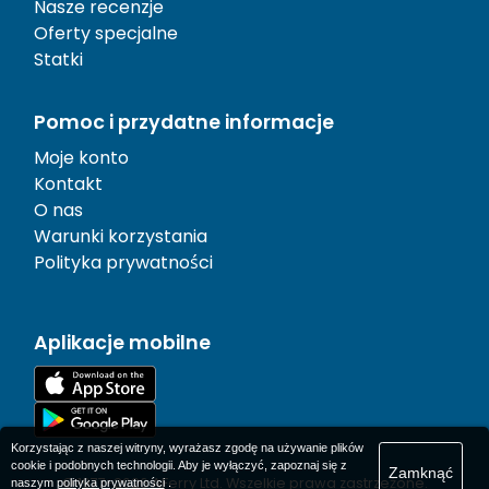
Nasze recenzje
Oferty specjalne
Statki
Pomoc i przydatne informacje
Moje konto
Kontakt
O nas
Warunki korzystania
Polityka prywatności
Aplikacje mobilne
Korzystając z naszej witryny, wyrażasz zgodę na używanie plików
cookie i podobnych technologii. Aby je wyłączyć, zapoznaj się z
Zamknąć
© 1977-
2026
AFerry Ltd. Wszelkie prawa zastrzeżone.
naszym
polityka prywatności
.