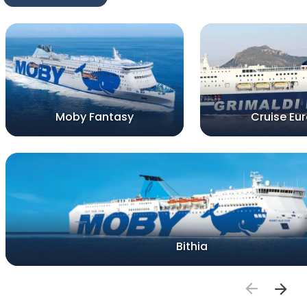
Moby Fantasy
Cruise Eu
Bithia