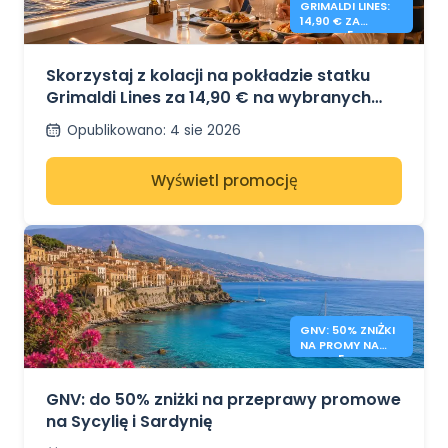
GRIMALDI LINES:
14,90 € ZA
KOLACJĘ NA
POKŁADZIE
Skorzystaj z kolacji na pokładzie statku
Grimaldi Lines za 14,90 € na wybranych
trasach
Opublikowano
:
4 sie 2026
Wyświetl promocję
GNV: 50% ZNIŻKI
NA PROMY NA
SYCYLIĘ I
SARDYNIĘ
GNV: do 50% zniżki na przeprawy promowe
na Sycylię i Sardynię