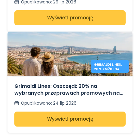
Opublikowano
:
29 lip 2026
Wyświetl promocję
GRIMALDI LINES:
20% ZNIŻKI NA
PROMY PO
MORZU
ŚRÓDZIEMNYM
Grimaldi Lines: Oszczędź 20% na
wybranych przeprawach promowych na
Sardynię, Sycylię i do Hiszpanii
Opublikowano
:
24 lip 2026
Wyświetl promocję