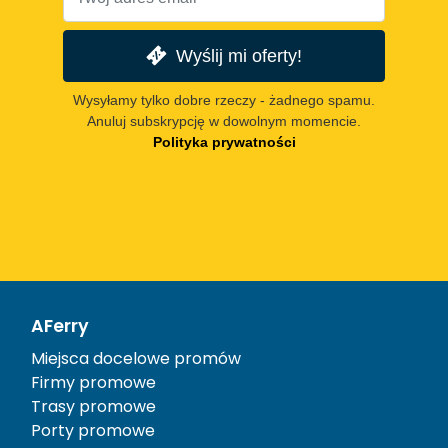
Wyślij mi oferty!
Wysyłamy tylko dobre rzeczy - żadnego spamu.
Anuluj subskrypcję w dowolnym momencie.
Polityka prywatności
AFerry
Miejsca docelowe promów
Firmy promowe
Trasy promowe
Porty promowe