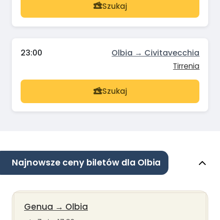
Szukaj
23:00
Olbia → Civitavecchia
Tirrenia
Szukaj
Najnowsze ceny biletów dla Olbia
Genua
→
Olbia