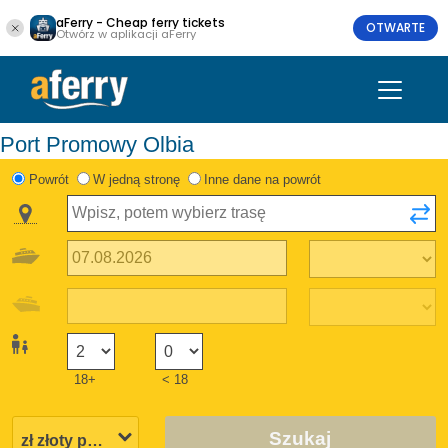
aFerry - Cheap ferry tickets
OTWARTE
Otwórz w aplikacji aFerry
Port Promowy Olbia
Powrót
W jedną stronę
Inne dane na powrót
18+
< 18
Szukaj