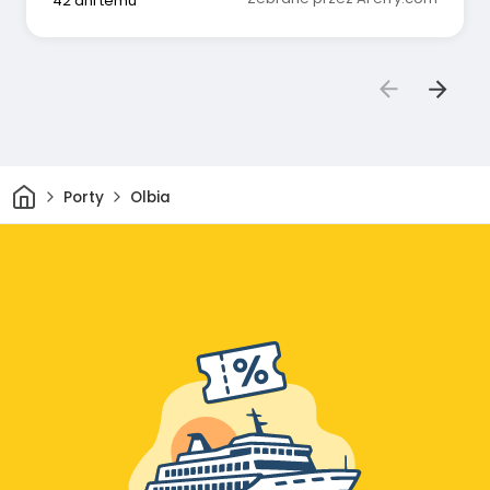
42 dni temu
Dom
Porty
Olbia