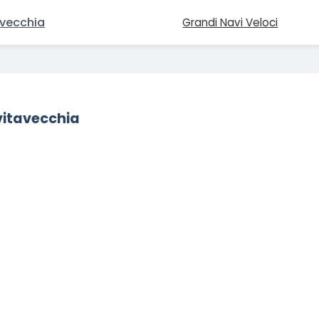
avecchia
Grandi Navi Veloci
vitavecchia