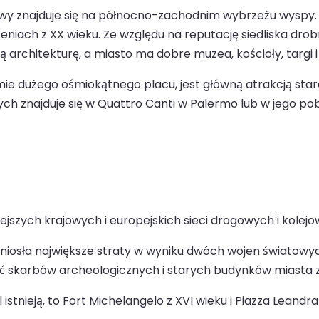
romowy znajduje się na północno-zachodnim wybrzeżu wysp
czeniach z XX wieku. Ze względu na reputację siedliska dro
 architekturę, a miasto ma dobre muzea, kościoły, targi 
e dużego ośmiokątnego placu, jest główną atrakcją starej
ch znajduje się w Quattro Canti w Palermo lub w jego pobl
szych krajowych i europejskich sieci drogowych i kolejo
niosła największe straty w wyniku dwóch wojen światowyc
ć skarbów archeologicznych i starych budynków miasta z
 istnieją, to Fort Michelangelo z XVI wieku i Piazza Leand