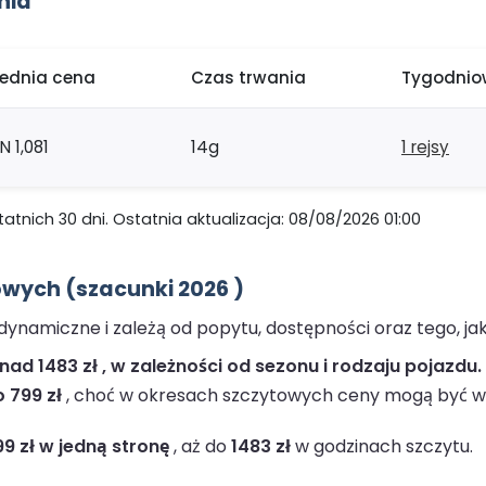
hia
rednia cena
Czas trwania
Tygodniow
N 1,081
14g
1 rejsy
nich 30 dni. Ostatnia aktualizacja: 08/08/2026 01:00
wych (szacunki 2026 )
ynamiczne i zależą od popytu, dostępności oraz tego, ja
ad 1483 zł , w zależności od sezonu i rodzaju pojazdu.
 799 zł
, choć w okresach szczytowych ceny mogą być w
99 zł w jedną stronę
, aż do
1483 zł
w godzinach szczytu.
.