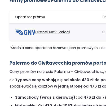
Firmy promowe z Palermo do Civitavecc
Operator promu
Ś
Grandi Navi Veloci
PL
*Średnia cena oparta na rezerwacjach promowych z ostat
Palermo do Civitavecchia promów porto
Ceny promów na trasie Palermo – Civitavecchia są d
👉
Typowe ceny wahają się od około 430 zł do pon
spodziewać się kosztów
w jedną stronę od 476 zł do
Samochody (wraz z kierowcą)
: od
476 zł do 7
Motocykle
: Od
430 zł do 1062 zł w jedną stronę