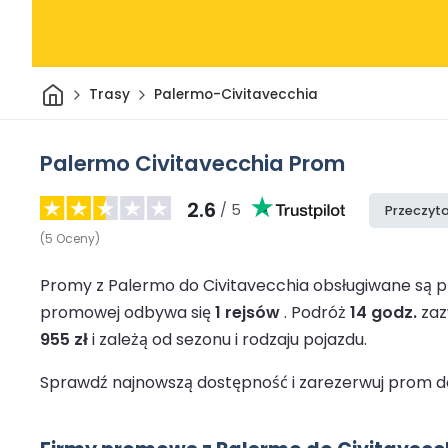
Dom
Trasy
Palermo-Civitavecchia
Palermo Civitavecchia Prom
2.6
/ 5
Przeczyta
(
5
Oceny
)
Promy z Palermo do Civitavecchia obsługiwane są 
promowej odbywa się
1 rejsów
.
Podróż
14 godz.
zaz
955 zł
i zależą od sezonu i rodzaju pojazdu.
Sprawdź najnowszą dostępność i zarezerwuj prom do 