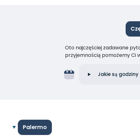
Czę
Oto najczęściej zadawane pytan
przyjemnością pomożemy Ci w
Jakie są godziny
Palermo