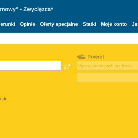
omowy" - Zwycięzca*
ierunki
Opinie
Oferty specjalne
Statki
Moje konto
Je
Powrót
< 18