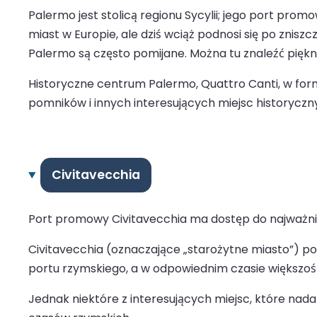
Palermo jest stolicą regionu Sycylii; jego port p
miast w Europie, ale dziś wciąż podnosi się po znisz
Palermo są często pomijane. Można tu znaleźć piękną
Historyczne centrum Palermo, Quattro Canti, w formi
pomników i innych interesujących miejsc historyczny
Civitavecchia
Port promowy Civitavecchia ma dostęp do najważniej
Civitavecchia (oznaczające „starożytne miasto”) po
portu rzymskiego, a w odpowiednim czasie większoś
Jednak niektóre z interesujących miejsc, które nadal