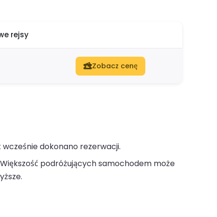
e rejsy
Zobacz cenę
k wcześnie dokonano rezerwacji.
Większość podróżujących samochodem może
yższe.