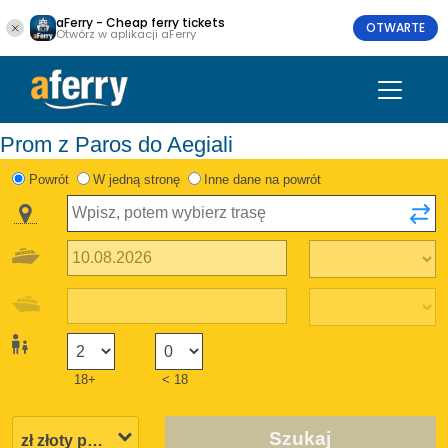
aFerry - Cheap ferry tickets
OTWARTE
Otwórz w aplikacji aFerry
Prom z Paros do Aegiali
Powrót
W jedną stronę
Inne dane na powrót
18+
< 18
Szukaj