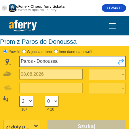
aFerry - Cheap ferry tickets
OTWARTE
Otwórz w aplikacji aFerry
Prom z Paros do Donoussa
Powrót
W jedną stronę
Inne dane na powrót
18+
< 18
Szukaj