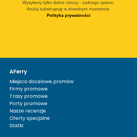
Wysyłamy tylko dobre rzeczy - żadnego spamu.
Anuluj subskrypcję w dowolnym momencie.
Polityka prywatności
AFerry
Miejsca docelowe promów
Firmy promowe
Trasy promowe
Porty promowe
Nasze recenzje
Oferty specjalne
Statki