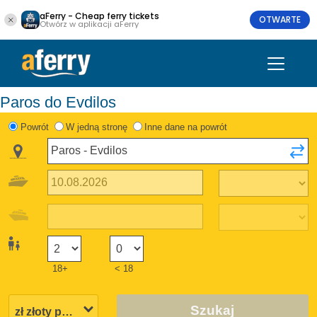
aFerry - Cheap ferry tickets
OTWARTE
Otwórz w aplikacji aFerry
Paros do Evdilos
Powrót
W jedną stronę
Inne dane na powrót
18+
< 18
Szukaj