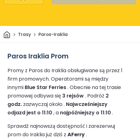
Dom
Trasy
Paros-Iraklia
Paros Iraklia Prom
Promy z Paros do Iraklia obsługiwane są przez 1
firm promowych.
Operatorami są między
innymi
Blue Star Ferries
.
Obecnie na tej trasie
promowej odbywa się
3 rejsów
.
Podróż
2
godz.
zazwyczaj około .
Najwcześniejszy
odjazd jest o 11:10
, a
najpóźniejszy o 11:10
.
Sprawdź najnowszą dostępność i zarezerwuj
prom do Iraklia już dziś z
AFerry
.