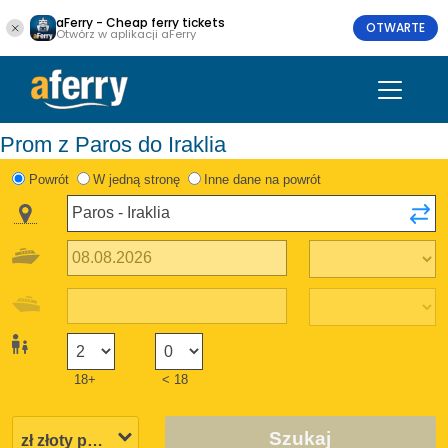
aFerry - Cheap ferry tickets
OTWARTE
Otwórz w aplikacji aFerry
Prom z Paros do Iraklia
Powrót
W jedną stronę
Inne dane na powrót
18+
< 18
Szukaj