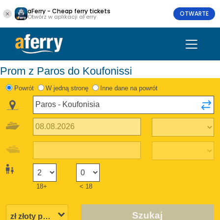
aFerry - Cheap ferry tickets
OTWARTE
Otwórz w aplikacji aFerry
Prom z Paros do Koufonissi
Powrót
W jedną stronę
Inne dane na powrót
18+
< 18
Szukaj