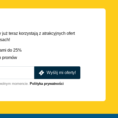
 już teraz korzystają z atrakcyjnych ofert
asach!
iami do 25%
h promów
Wyślij mi oferty!
dowolnym momencie.
Polityka prywatności