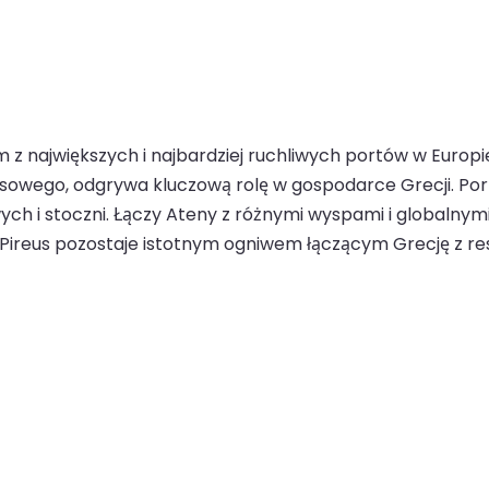
ym z największych i najbardziej ruchliwych portów w Europ
wego, odgrywa kluczową rolę w gospodarce Grecji. Port 
ych i stoczni. Łączy Ateny z różnymi wyspami i globalny
i Pireus pozostaje istotnym ogniwem łączącym Grecję z res