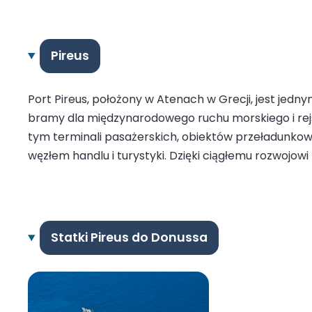
Pireus
Port Pireus, położony w Atenach w Grecji, jest jedn
bramy dla międzynarodowego ruchu morskiego i rejso
tym terminali pasażerskich, obiektów przeładunkow
węzłem handlu i turystyki. Dzięki ciągłemu rozwojow
Statki Pireus do Donussa