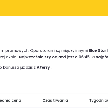
 firm promowych.
Operatorami są między innymi
Blue Star 
aj około .
Najwcześniejszy odjazd jest o 06:45
, a
najpóź
 Donussa już dziś z
AFerry
.
rednia cena
Czas trwania
Tygodniow