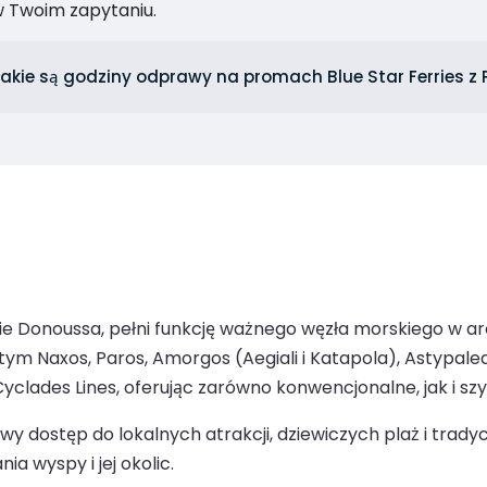
 Twoim zapytaniu.
akie są godziny odprawy na promach Blue Star Ferries z 
e Donoussa, pełni funkcję ważnego węzła morskiego w arc
m Naxos, Paros, Amorgos (Aegiali i Katapola), Astypalea 
Cyclades Lines, oferując zarówno konwencjonalne, jak i sz
 dostęp do lokalnych atrakcji, dziewiczych plaż i tradycy
a wyspy i jej okolic.