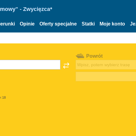
omowy" - Zwycięzca*
ierunki
Opinie
Oferty specjalne
Statki
Moje konto
Je
Powrót
< 18