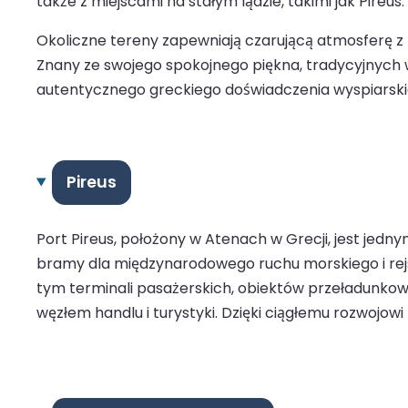
także z miejscami na stałym lądzie, takimi jak Pireus.
Okoliczne tereny zapewniają czarującą atmosferę z 
Znany ze swojego spokojnego piękna, tradycyjnych w
autentycznego greckiego doświadczenia wyspiarski
Pireus
Port Pireus, położony w Atenach w Grecji, jest jedn
bramy dla międzynarodowego ruchu morskiego i rejso
tym terminali pasażerskich, obiektów przeładunkow
węzłem handlu i turystyki. Dzięki ciągłemu rozwojow