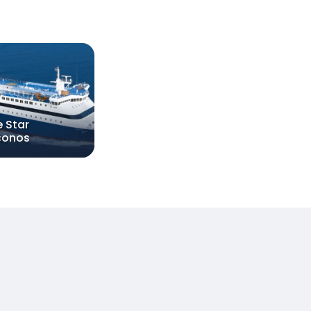
e Star
conos