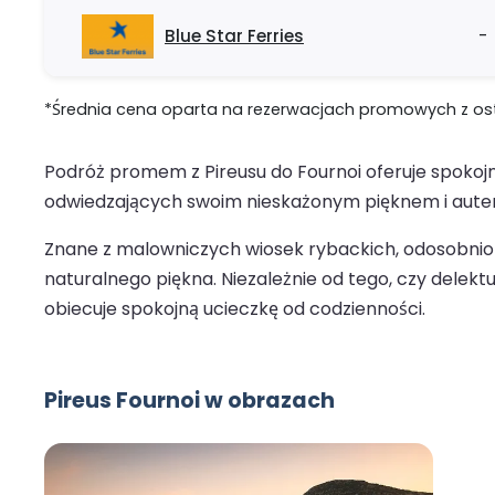
Blue Star Ferries
-
*Średnia cena oparta na rezerwacjach promowych z ostat
Podróż promem z Pireusu do Fournoi oferuje spokojn
odwiedzających swoim nieskażonym pięknem i aute
Znane z malowniczych wiosek rybackich, odosobniony
naturalnego piękna. Niezależnie od tego, czy delek
obiecuje spokojną ucieczkę od codzienności.
Pireus Fournoi w obrazach