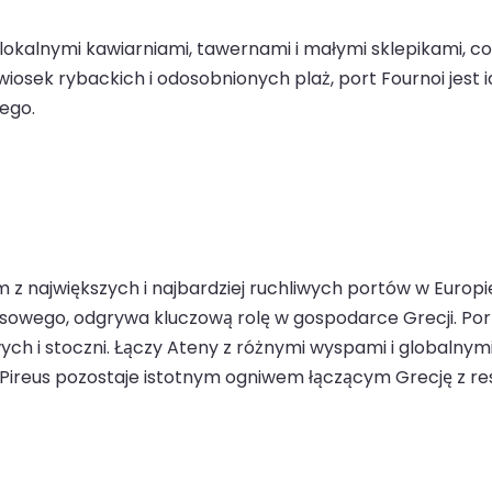
lokalnymi kawiarniami, tawernami i małymi sklepikami, c
iosek rybackich i odosobnionych plaż, port Fournoi jest 
ego.
ym z największych i najbardziej ruchliwych portów w Europ
wego, odgrywa kluczową rolę w gospodarce Grecji. Port 
ych i stoczni. Łączy Ateny z różnymi wyspami i globalny
i Pireus pozostaje istotnym ogniwem łączącym Grecję z res