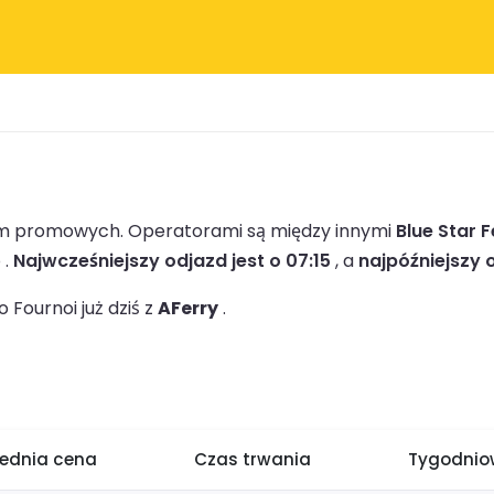
firm promowych.
Operatorami są między innymi
Blue Star F
 .
Najwcześniejszy odjazd jest o 07:15
, a
najpóźniejszy o
Fournoi już dziś z
AFerry
.
rednia cena
Czas trwania
Tygodniow