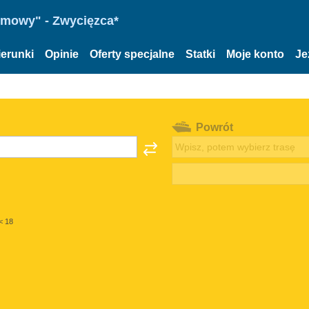
omowy" - Zwycięzca*
ierunki
Opinie
Oferty specjalne
Statki
Moje konto
Je
Powrót
< 18