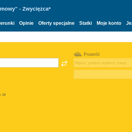
omowy" - Zwycięzca*
ierunki
Opinie
Oferty specjalne
Statki
Moje konto
Je
Powrót
< 18