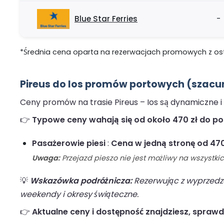
Blue Star Ferries
-
*Średnia cena oparta na rezerwacjach promowych z ostat
Pireus do Ios promów portowych (szacun
Ceny promów na trasie Pireus – Ios są dynamiczne i
👉
Typowe ceny wahają się od około 470 zł do pon
Pasażerowie piesi
:
Cena w jedną stronę od 470
Uwaga:
Przejazd pieszo nie jest możliwy na wszystki
💡
Wskazówka podróżnicza:
Rezerwując z wyprzedze
weekendy i okresy świąteczne.
👉
Aktualne ceny i dostępność znajdziesz, sprawd