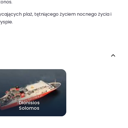
konos.
cających plaż, tętniącego życiem nocnego życia i
yspie.
Dionisios
Solomos