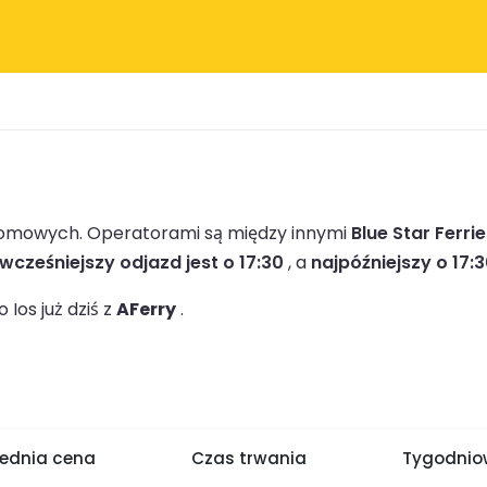
promowych.
Operatorami są między innymi
Blue Star Ferri
wcześniejszy odjazd jest o 17:30
, a
najpóźniejszy o 17:
Ios już dziś z
AFerry
.
rednia cena
Czas trwania
Tygodniow