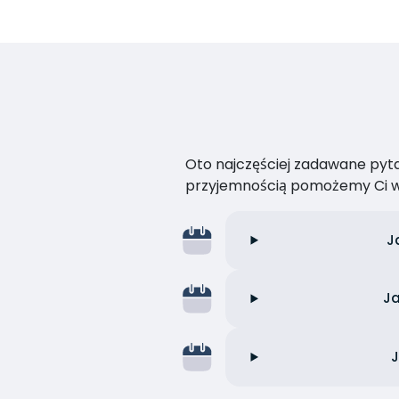
Oto najczęściej zadawane pytan
przyjemnością pomożemy Ci w
J
Ja
J