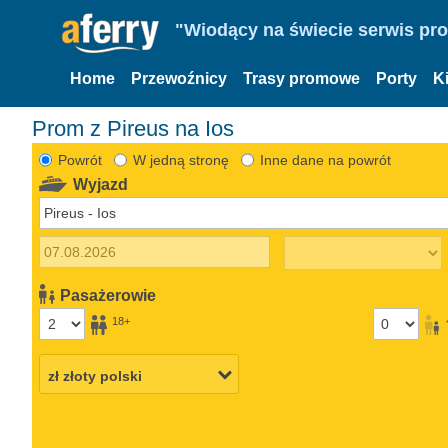
"Wiodący na świecie serwis pr
Home
Przewoźnicy
Trasy promowe
Porty
K
Prom z Pireus na Ios
Powrót
W jedną stronę
Inne dane na powrót
Wyjazd
Pasażerowie
18+