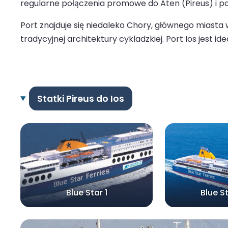
regularne połączenia promowe do Aten (Pireus) i pop
Port znajduje się niedaleko Chory, głównego miasta
tradycyjnej architektury cykladzkiej. Port Ios jest
Statki Pireus do Ios
Blue Star 1
Blue S