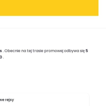
es
.
Obecnie na tej trasie promowej odbywa się
5
30
.
e rejsy