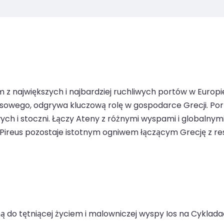
ym z największych i najbardziej ruchliwych portów w Europ
wego, odgrywa kluczową rolę w gospodarce Grecji. Port 
ych i stoczni. Łączy Ateny z różnymi wyspami i globalny
i Pireus pozostaje istotnym ogniwem łączącym Grecję z res
mą do tętniącej życiem i malowniczej wyspy Ios na Cyklad