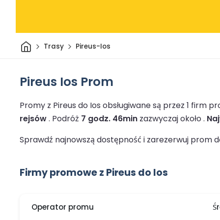
Dom
Trasy
Pireus-Ios
Pireus Ios Prom
Promy z Pireus do Ios obsługiwane są przez 1 firm 
rejsów
.
Podróż
7 godz. 46min
zazwyczaj około .
Naj
Sprawdź najnowszą dostępność i zarezerwuj prom do 
Firmy promowe z Pireus do Ios
Operator promu
Ś