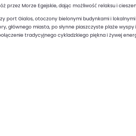
ż przez Morze Egejskie, dając możliwość relaksu i cieszen
iczy port Gialos, otoczony bielonymi budynkami i lokalny
ry, głównego miasta, po słynne piaszczyste plaże wyspy i
 połączenie tradycyjnego cykladzkiego piękna i żywej energi