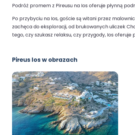
Podróż promem z Pireusu na Ios oferuje płynną podró
Po przybyciu na Ios, goście są witani przez malown
zachęca do eksploracji, od brukowanych uliczek Cho
tego, czy szukasz relaksu, czy przygody, Ios oferuje
Pireus Ios w obrazach