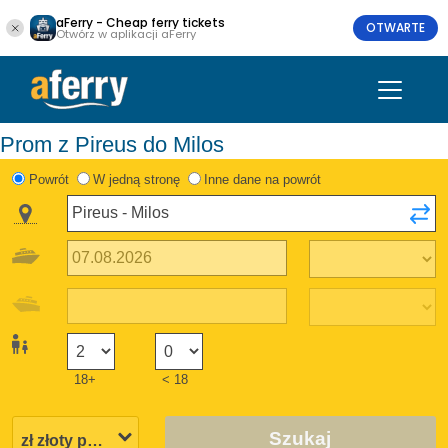
aFerry - Cheap ferry tickets
OTWARTE
Otwórz w aplikacji aFerry
Prom z Pireus do Milos
Powrót
W jedną stronę
Inne dane na powrót
18+
< 18
Szukaj