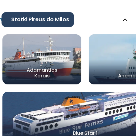
Statki Pireus do Milos
Adamantios
Korais
Anemo
Blue Star 1