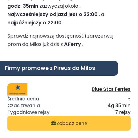
godz. 35min
zazwyczaj około .
Najwcześniejszy odjazd jest o 22:00
, a
najpóźniejszy o 22:00
.
Sprawdź najnowszą dostępność i zarezerwuj
prom do Milos już dziś z
AFerry
.
Firmy promowe z Pireus do Milos
Blue Star Ferries
-
4g 35min
7 rejsy
Zobacz cenę