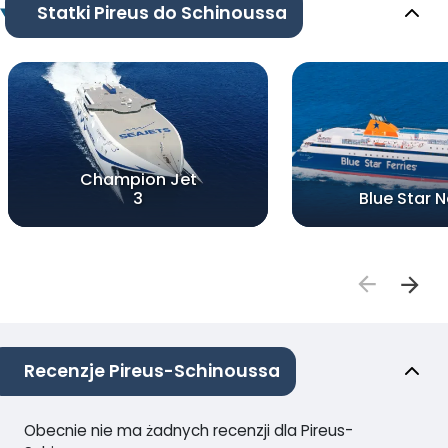
Statki Pireus do Schinoussa
Champion Jet
3
Blue Star 
Recenzje Pireus-Schinoussa
Obecnie nie ma żadnych recenzji dla Pireus-