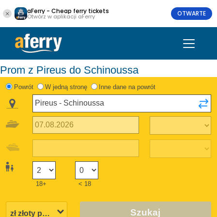
aFerry - Cheap ferry tickets
OTWARTE
Otwórz w aplikacji aFerry
Prom z Pireus do Schinoussa
Powrót
W jedną stronę
Inne dane na powrót
18+
< 18
Szukaj