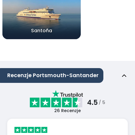
Santoña
Recenzje Portsmouth-Santander
4.5
/ 5
26
Recenzje