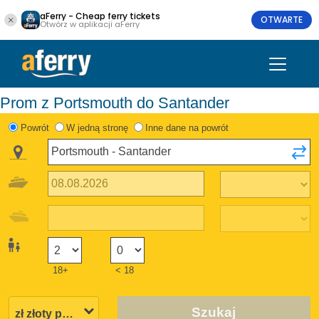
aFerry - Cheap ferry tickets
OTWARTE
Otwórz w aplikacji aFerry
Prom z Portsmouth do Santander
Powrót
W jedną stronę
Inne dane na powrót
18+
< 18
Szukaj