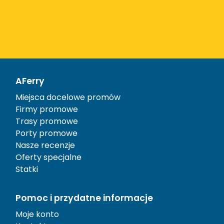
AFerry
Miejsca docelowe promów
Firmy promowe
Trasy promowe
Porty promowe
Nasze recenzje
Oferty specjalne
Statki
Pomoc i przydatne informacje
Moje konto