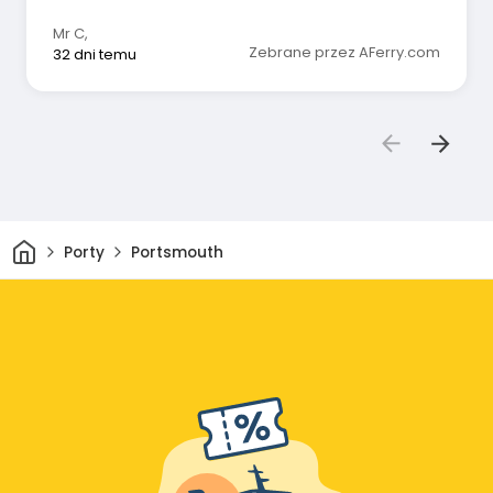
Mr C
,
Zebrane przez AFerry.com
32 dni temu
Dom
Porty
Portsmouth