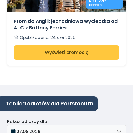
BRITTANY
FERRIES:
JEDNODNIOWE
WYCIECZKI PO
ANGLII OD 41€
Prom do Anglii: jednodniowa wycieczka od
41 € z Brittany Ferries
Opublikowano
:
24 cze 2026
Wyświetl promocję
Tablica odlotów dla Portsmouth
Pokaż odjazdy dla
:
07.08.2026