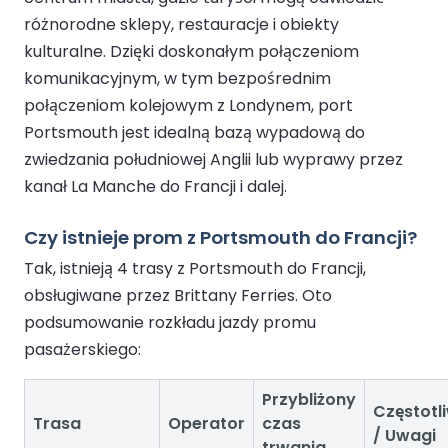
różnorodne sklepy, restauracje i obiekty
kulturalne. Dzięki doskonałym połączeniom
komunikacyjnym, w tym bezpośrednim
połączeniom kolejowym z Londynem, port
Portsmouth jest idealną bazą wypadową do
zwiedzania południowej Anglii lub wyprawy przez
kanał La Manche do Francji i dalej.
Czy istnieje prom z Portsmouth do Francji?
Tak, istnieją 4 trasy z Portsmouth do Francji,
obsługiwane przez Brittany Ferries. Oto
podsumowanie rozkładu jazdy promu
pasażerskiego:
Przybliżony
Częstotl
Trasa
Operator
czas
/ Uwagi
trwania