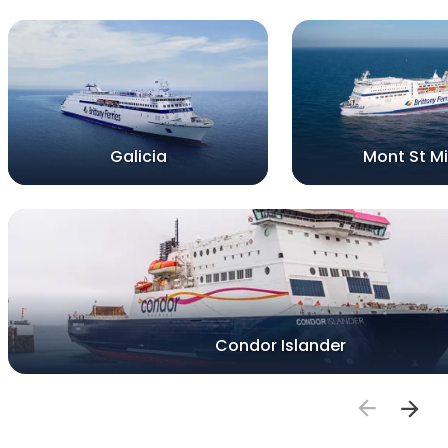
Galicia
Mont St Mi
Condor Islander