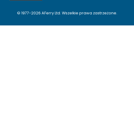
© 1977-
2026
AFerry Ltd. Wszelkie prawa zastrzeżone.