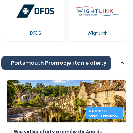
DFDS
Wightlink
Portsmouth Promocje i tanie oferty
NAJLEPSZE
OFERTY PROMÓW
DO ANGLII W
2026 ROKU OD
41€
Wszystkie oferty promów do Anglii z