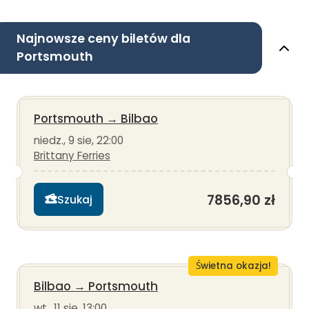
Najnowsze ceny biletów dla
Portsmouth
Portsmouth
→
Bilbao
niedz., 9 sie, 22:00
Brittany Ferries
7856,90 zł
Szukaj
Świetna okazja!
Bilbao
→
Portsmouth
wt., 11 sie, 13:00