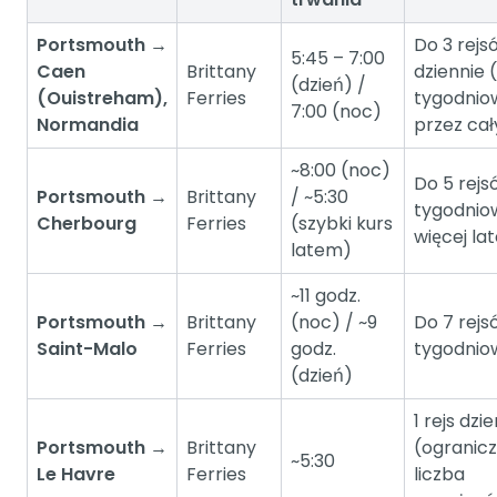
Portsmouth →
Do 3 rejs
5:45 – 7:00
Caen
Brittany
dziennie 
(dzień) /
(Ouistreham),
Ferries
tygodnio
7:00 (noc)
Normandia
przez cał
~8:00 (noc)
Do 5 rejs
Portsmouth →
Brittany
/ ~5:30
tygodnio
Cherbourg
Ferries
(szybki kurs
więcej la
latem)
~11 godz.
Portsmouth →
Brittany
(noc) / ~9
Do 7 rejs
Saint-Malo
Ferries
godz.
tygodnio
(dzień)
1 rejs dzi
Portsmouth →
Brittany
(ogranic
~5:30
Le Havre
Ferries
liczba