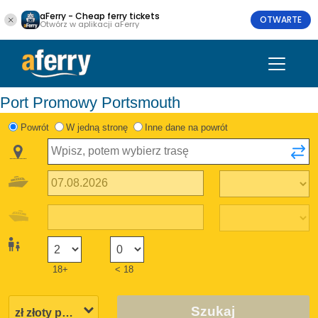
aFerry - Cheap ferry tickets
OTWARTE
Otwórz w aplikacji aFerry
Port Promowy Portsmouth
Powrót
W jedną stronę
Inne dane na powrót
18+
< 18
Szukaj