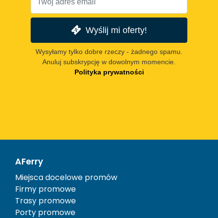
Wyślij mi oferty!
Wysyłamy tylko dobre rzeczy - żadnego spamu.
Anuluj subskrypcję w dowolnym momencie.
Polityka prywatności
AFerry
Miejsca docelowe promów
Firmy promowe
Trasy promowe
Porty promowe