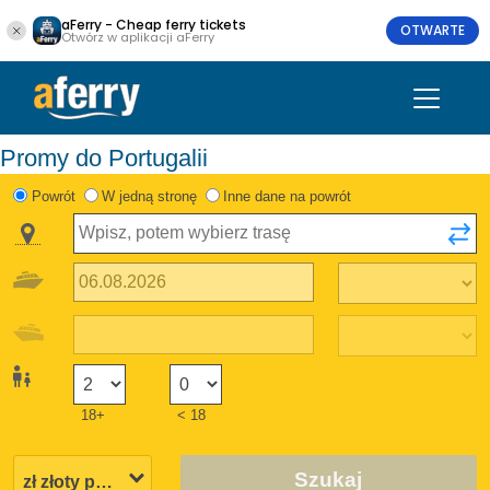
aFerry - Cheap ferry tickets
OTWARTE
Otwórz w aplikacji aFerry
Promy do Portugalii
Powrót
W jedną stronę
Inne dane na powrót
18+
< 18
Szukaj