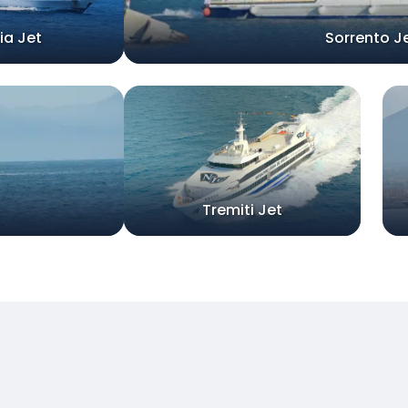
ia Jet
Sorrento J
Tremiti Jet