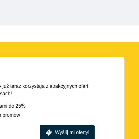
 już teraz korzystają z atrakcyjnych ofert
asach!
iami do 25%
h promów
Wyślij mi oferty!