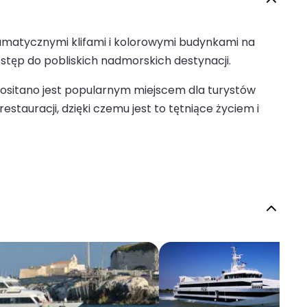
amatycznymi klifami i kolorowymi budynkami na
ostęp do pobliskich nadmorskich destynacji.
Positano jest popularnym miejscem dla turystów
stauracji, dzięki czemu jest to tętniące życiem i