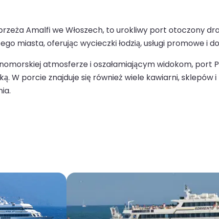
rzeża Amalfi we Włoszech, to urokliwy port otoczony dr
go miasta, oferując wycieczki łodzią, usługi promowe i d
mnomorskiej atmosferze i oszałamiającym widokom, port 
 porcie znajduje się również wiele kawiarni, sklepów i re
ia.