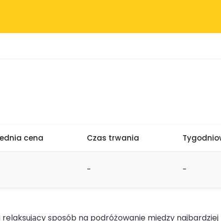
rednia cena
Czas trwania
Tygodniow
-
-
 relaksujący sposób na podróżowanie między najbardziej