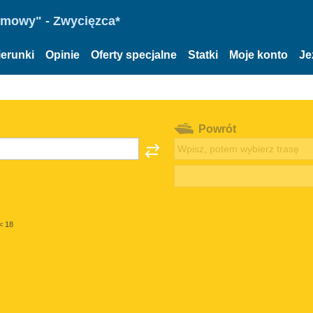
omowy" - Zwycięzca*
ierunki
Opinie
Oferty specjalne
Statki
Moje konto
Je
Powrót
< 18