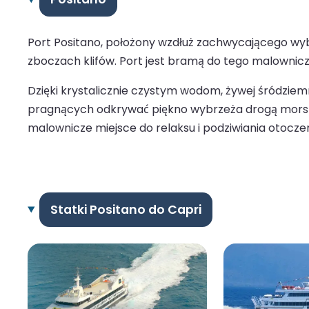
Port Positano, położony wzdłuż zachwycającego wyb
zboczach klifów. Port jest bramą do tego malownicze
Dzięki krystalicznie czystym wodom, żywej śródzie
pragnących odkrywać piękno wybrzeża drogą morską. W
malownicze miejsce do relaksu i podziwiania otoczen
Statki Positano do Capri