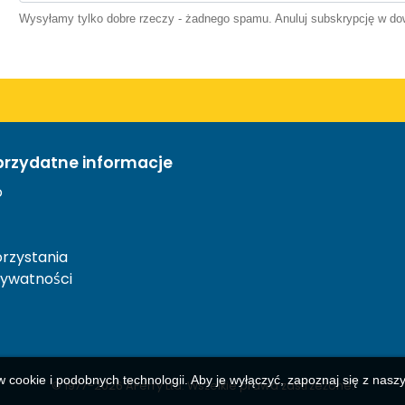
Wysyłamy tylko dobre rzeczy - żadnego spamu. Anuluj subskrypcję w 
przydatne informacje
o
rzystania
rywatności
w cookie i podobnych technologii. Aby je wyłączyć, zapoznaj się z nas
© 1977-
2026
AFerry Ltd. Wszelkie prawa zastrzeżone.