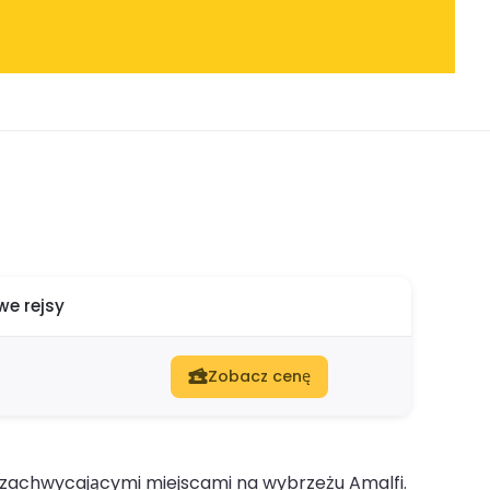
e rejsy
Zobacz cenę
 zachwycającymi miejscami na wybrzeżu Amalfi.