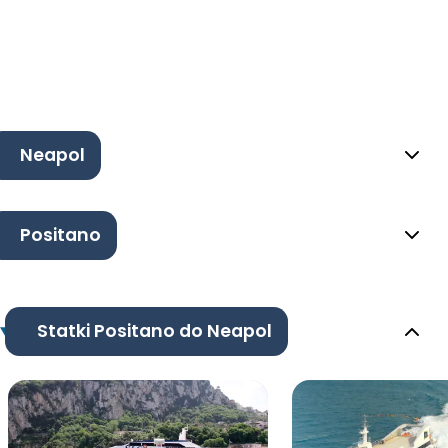
Neapol
Positano
Statki Positano do Neapol