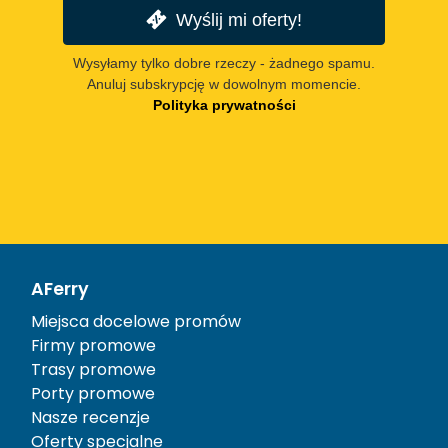
Wyślij mi oferty!
Wysyłamy tylko dobre rzeczy - żadnego spamu.
Anuluj subskrypcję w dowolnym momencie.
Polityka prywatności
AFerry
Miejsca docelowe promów
Firmy promowe
Trasy promowe
Porty promowe
Nasze recenzje
Oferty specjalne