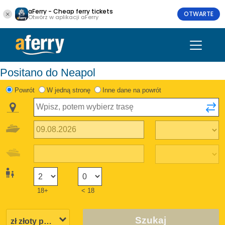
aFerry - Cheap ferry tickets
OTWARTE
Otwórz w aplikacji aFerry
Positano do Neapol
Powrót
W jedną stronę
Inne dane na powrót
18+
< 18
Szukaj