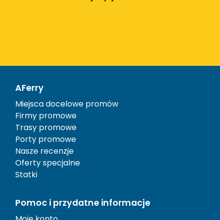
AFerry
Miejsca docelowe promów
Firmy promowe
Trasy promowe
Porty promowe
Nasze recenzje
Oferty specjalne
Statki
Pomoc i przydatne informacje
Moje konto