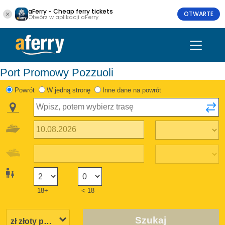
aFerry - Cheap ferry tickets
OTWARTE
Otwórz w aplikacji aFerry
Port Promowy Pozzuoli
Powrót
W jedną stronę
Inne dane na powrót
18+
< 18
Szukaj