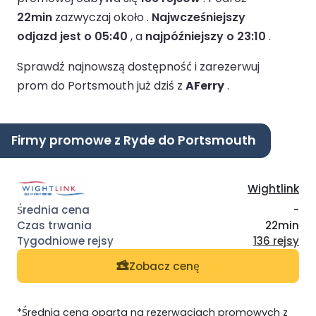
22min
zazwyczaj około .
Najwcześniejszy
odjazd jest o 05:40
, a
najpóźniejszy o 23:10
.
Sprawdź najnowszą dostępność i zarezerwuj
prom do Portsmouth już dziś z
AFerry
.
Firmy promowe z Ryde do Portsmouth
Wightlink
-
22min
136 rejsy
Zobacz cenę
*Średnia cena oparta na rezerwacjach promowych z