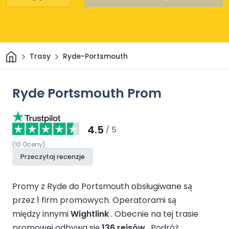
Dom
Trasy
Ryde-Portsmouth
Ryde Portsmouth Prom
4.5
/ 5
(
10
Oceny
)
Przeczytaj recenzje
Promy z Ryde do Portsmouth obsługiwane są
przez 1 firm promowych.
Operatorami są
między innymi
Wightlink
.
Obecnie na tej trasie
promowej odbywa się
136 rejsów
.
Podróż