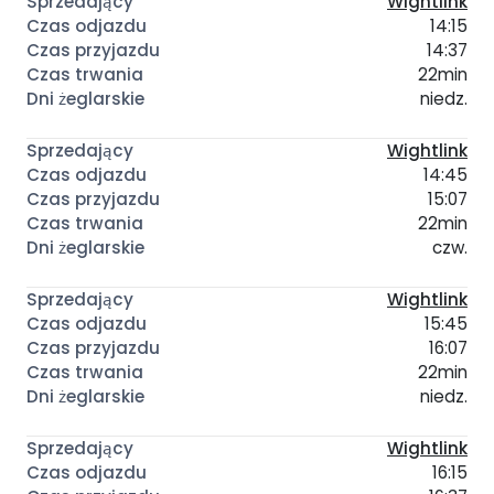
Wightlink
14:15
14:37
22min
niedz.
Wightlink
14:45
15:07
22min
czw.
Wightlink
15:45
16:07
22min
niedz.
Wightlink
16:15