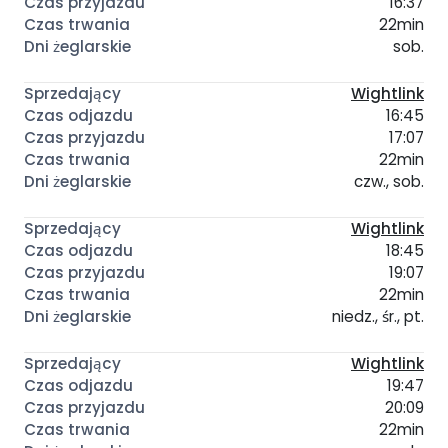
16:37
22min
sob.
Wightlink
16:45
17:07
22min
czw., sob.
Wightlink
18:45
19:07
22min
niedz., śr., pt.
Wightlink
19:47
20:09
22min