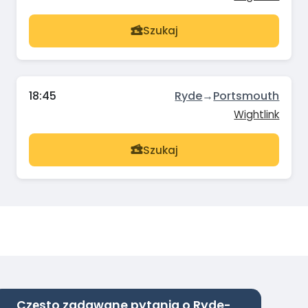
Szukaj
18:45
Ryde
→
Portsmouth
Wightlink
Szukaj
Często zadawane pytania o Ryde-