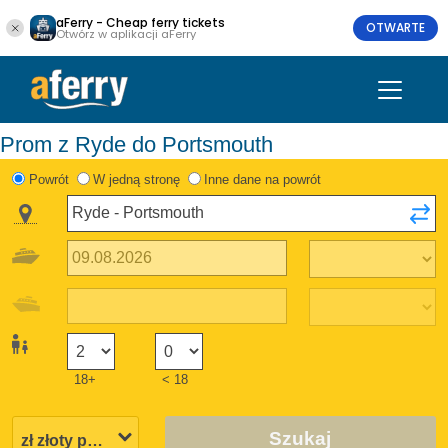
aFerry - Cheap ferry tickets
OTWARTE
Otwórz w aplikacji aFerry
Prom z Ryde do Portsmouth
Powrót
W jedną stronę
Inne dane na powrót
18+
< 18
Szukaj