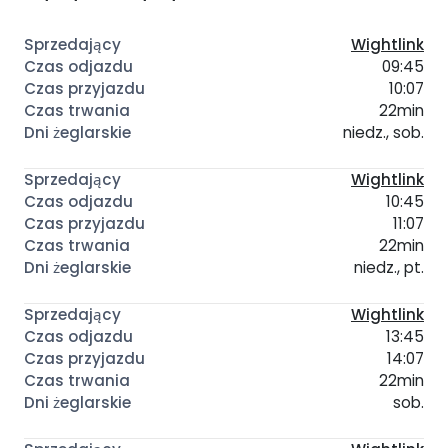
Wightlink
09:45
10:07
22min
niedz., sob.
Wightlink
10:45
11:07
22min
niedz., pt.
Wightlink
13:45
14:07
22min
sob.