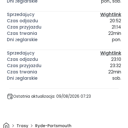
pon., sob.
Wightlink
20:52
21:14
22min
pon.
Wightlink
23:10
23:32
22min
sob.
Ostatnia aktualizacja: 09/08/2026 07:23
Dom
Trasy
Ryde-Portsmouth