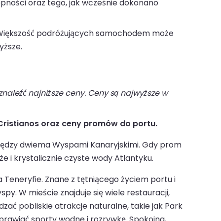
ępności oraz tego, jak wcześnie dokonano
iększość podróżujących samochodem może
yższe.
naleźć najniższe ceny. Ceny są najwyższe w
Cristianos oraz ceny promów do portu.
 między dwiema Wyspami Kanaryjskimi. Gdy prom
i krystalicznie czyste wody Atlantyku.
 Teneryfie. Znane z tętniącego życiem portu i
y. W mieście znajduje się wiele restauracji,
ać pobliskie atrakcje naturalne, takie jak Park
prawiać sporty wodne i rozrywkę. Spokojna,