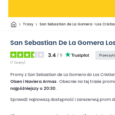
Dom
Trasy
San Sebastian de La Gomera -Los Cristi
San Sebastian De La Gomera Los
3.4
/ 5
Przeczyta
(
7
Oceny
)
Promy z San Sebastian de La Gomera do Los Cristia
Olsen i Naviera Armas
.
Obecnie na tej trasie pro
najpóźniejszy o 20:30
.
Sprawdź najnowszą dostępność i zarezerwuj prom do L