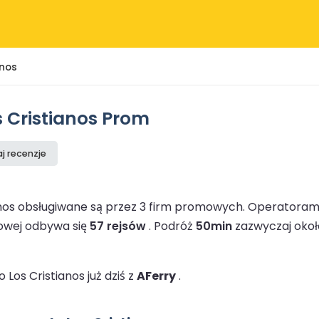
anos
 Cristianos Prom
j recenzje
nos obsługiwane są przez 3 firm promowych.
Operatorami
mowej odbywa się
57 rejsów
.
Podróż
50min
zazwyczaj okoł
os Cristianos już dziś z
AFerry
.