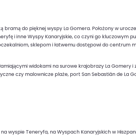
 bramą do pięknej wyspy La Gomera. Położony w uroczej s
ryfę i inne Wyspy Kanaryjskie, co czyni go kluczowym p
ekalniom, sklepom i łatwemu dostępowi do centrum mia
iającymi widokami na surowe krajobrazy La Gomery i zaby
rystyczne czy malownicze plaże, port San Sebastián de La
na wyspie Teneryfa, na Wyspach Kanaryjskich w Hiszpanii