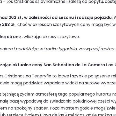
– Los Cristianos są dynamiczne i zależą od popytu, dost
ad 263 zł , w zależności od sezonu i rodzaju pojazdu.
W
 263 zł
, choć w okresach szczytowych ceny mogą być w
dną stronę
, wliczając okresy szczytowe.
niem i podróżując w środku tygodnia, zazwyczaj można z
dzając aktualne ceny San Sebastian de La Gomera Los 
 Cristianos na Teneryfie to łatwe i szybkie połączenie
wie mogą podziwiać wspaniałe widoki na surowe wybrzeże 
zez tętniącą życiem atmosferę tego popularnego kurortu na
onałą bazą wypadową do zwiedzania południowej części wysp
scem na spokojny spacer. Poza miastem goście mogą zwiedz
ub tętniącą życiem Playa de las Américas, gdzie można u