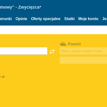
omowy" - Zwycięzca*
ierunki
Opinie
Oferty specjalne
Statki
Moje konto
Je
Powrót
< 18