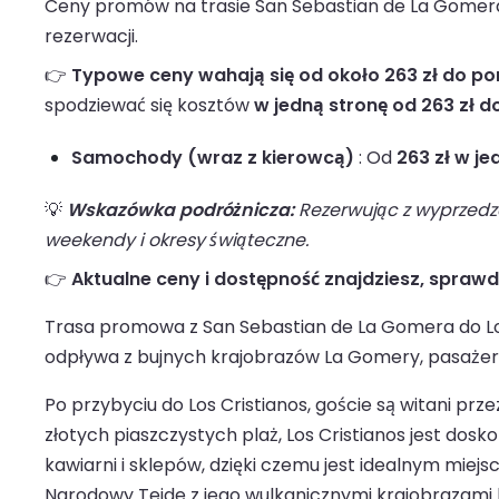
Ceny promów na trasie San Sebastian de La Gomera 
rezerwacji.
👉
Typowe ceny wahają się od około 263 zł do pon
spodziewać się kosztów
w jedną stronę od 263 zł do
Samochody (wraz z kierowcą)
: Od
263 zł w je
💡
Wskazówka podróżnicza:
Rezerwując z wyprzedze
weekendy i okresy świąteczne.
👉
Aktualne ceny i dostępność znajdziesz, spraw
Trasa promowa z San Sebastian de La Gomera do Los
odpływa z bujnych krajobrazów La Gomery, pasażero
Po przybyciu do Los Cristianos, goście są witani pr
złotych piaszczystych plaż, Los Cristianos jest dosk
kawiarni i sklepów, dzięki czemu jest idealnym miej
Narodowy Teide z jego wulkanicznymi krajobrazami l