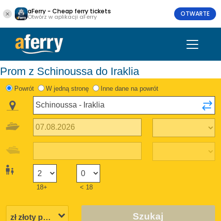
aFerry - Cheap ferry tickets
OTWARTE
Otwórz w aplikacji aFerry
Prom z Schinoussa do Iraklia
Powrót
W jedną stronę
Inne dane na powrót
18+
< 18
Szukaj