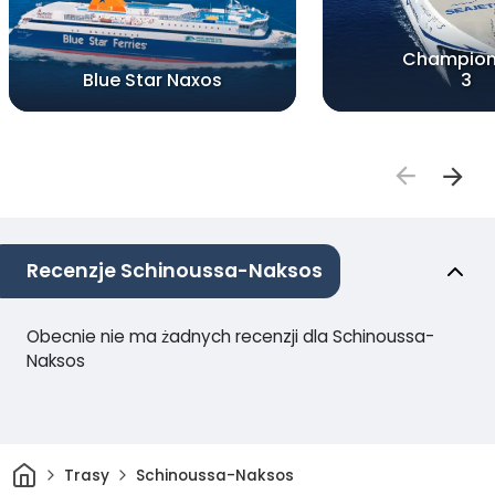
Champion
Blue Star Naxos
3
Recenzje Schinoussa-Naksos
Obecnie nie ma żadnych recenzji dla Schinoussa-
Naksos
Dom
Trasy
Schinoussa-Naksos