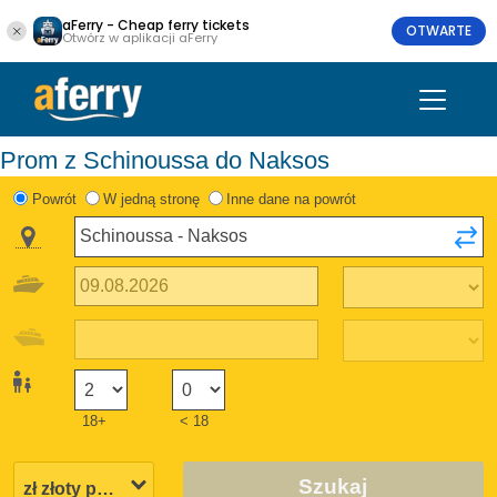
aFerry - Cheap ferry tickets
OTWARTE
Otwórz w aplikacji aFerry
Prom z Schinoussa do Naksos
Powrót
W jedną stronę
Inne dane na powrót
18+
< 18
Szukaj