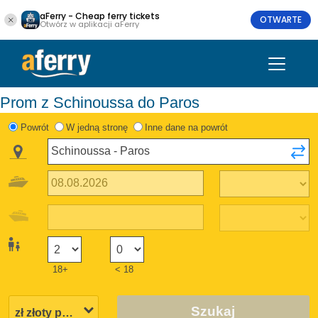
aFerry - Cheap ferry tickets
OTWARTE
Otwórz w aplikacji aFerry
Prom z Schinoussa do Paros
Powrót
W jedną stronę
Inne dane na powrót
18+
< 18
Szukaj