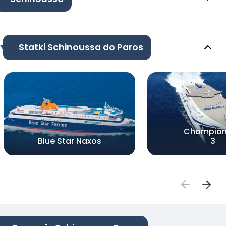
Statki Schinoussa do Paros
Champion
Blue Star Naxos
3