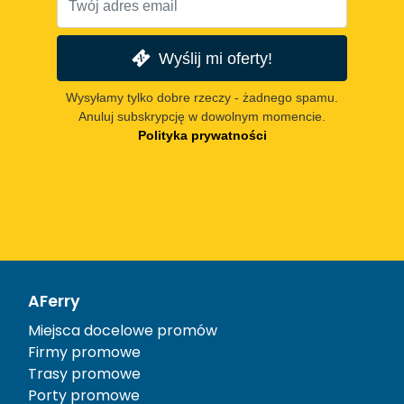
Wyślij mi oferty!
Wysyłamy tylko dobre rzeczy - żadnego spamu.
Anuluj subskrypcję w dowolnym momencie.
Polityka prywatności
AFerry
Miejsca docelowe promów
Firmy promowe
Trasy promowe
Porty promowe