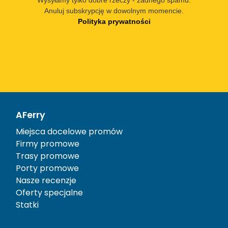
Wysyłamy tylko dobre rzeczy - żadnego spamu.
Anuluj subskrypcję w dowolnym momencie.
Polityka prywatności
AFerry
Miejsca docelowe promów
Firmy promowe
Trasy promowe
Porty promowe
Nasze recenzje
Oferty specjalne
Statki