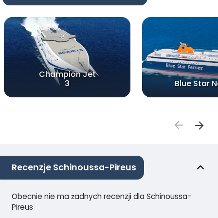
Champion Jet
3
Blue Star 
Recenzje Schinoussa-Pireus
Obecnie nie ma żadnych recenzji dla Schinoussa-
Pireus