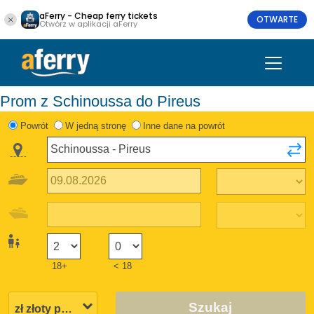
aFerry - Cheap ferry tickets
OTWARTE
Otwórz w aplikacji aFerry
Prom z Schinoussa do Pireus
Powrót
W jedną stronę
Inne dane na powrót
18+
< 18
Szukaj