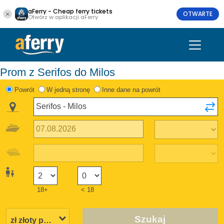
aFerry - Cheap ferry tickets
OTWARTE
Otwórz w aplikacji aFerry
Prom z Serifos do Milos
Powrót
W jedną stronę
Inne dane na powrót
18+
< 18
Szukaj