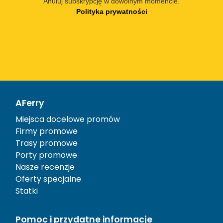
Anuluj subskrypcję w dowolnym momencie.
Polityka prywatności
AFerry
Miejsca docelowe promów
Firmy promowe
Trasy promowe
Porty promowe
Nasze recenzje
Oferty specjalne
Statki
Pomoc i przydatne informacje