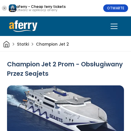
aFerry - Cheap ferry tickets
OTWARTE
Otwórz w aplikacji aFerry
Dom
Statki
Champion Jet 2
Champion Jet 2 Prom - Obsługiwany
Przez Seajets