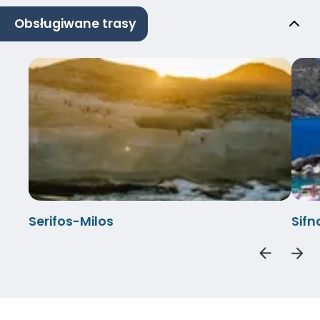
Obsługiwane trasy
Serifos-Milos
Sifn