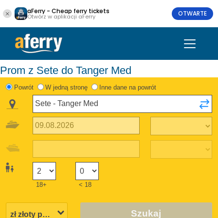
aFerry - Cheap ferry tickets
OTWARTE
Otwórz w aplikacji aFerry
Prom z Sete do Tanger Med
Powrót
W jedną stronę
Inne dane na powrót
18+
< 18
Szukaj