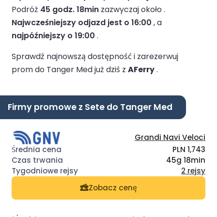
Podróż
45 godz. 18min
zazwyczaj około .
Najwcześniejszy odjazd jest o 16:00
, a
najpóźniejszy o 19:00
.
Sprawdź najnowszą dostępność i zarezerwuj
prom do Tanger Med już dziś z
AFerry
.
Firmy promowe z Sete do Tanger Med
Grandi Navi Veloci
PLN 1,743
45g 18min
2 rejsy
Zobacz cenę