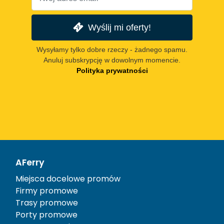
Wyślij mi oferty!
Wysyłamy tylko dobre rzeczy - żadnego spamu.
Anuluj subskrypcję w dowolnym momencie.
Polityka prywatności
AFerry
Miejsca docelowe promów
Firmy promowe
Trasy promowe
Porty promowe