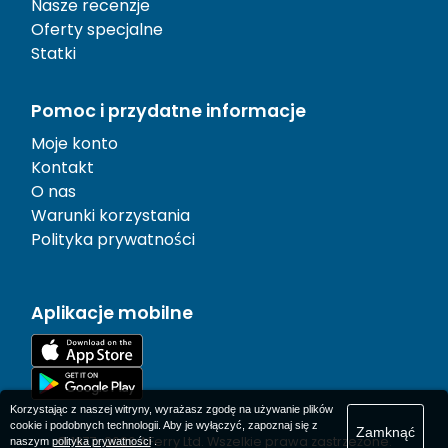
Nasze recenzje
Oferty specjalne
Statki
Pomoc i przydatne informacje
Moje konto
Kontakt
O nas
Warunki korzystania
Polityka prywatności
Aplikacje mobilne
Korzystając z naszej witryny, wyrażasz zgodę na używanie plików
cookie i podobnych technologii. Aby je wyłączyć, zapoznaj się z
Zamknąć
© 1977-
2026
AFerry Ltd. Wszelkie prawa zastrzeżone.
naszym
polityka prywatności
.