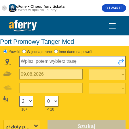
aFerry - Cheap ferry tickets
OTWARTE
Otwórz w aplikacji aFerry
Port Promowy Tanger Med
Powrót
W jedną stronę
Inne dane na powrót
18+
< 18
Szukaj