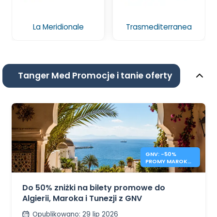
La Meridionale
Trasmediterranea
Tanger Med Promocje i tanie oferty
GNV: -50%
PROMY MAROKO,
TUNEZJA,
ALGIERIA
Do 50% zniżki na bilety promowe do
Algierii, Maroka i Tunezji z GNV
Opublikowano
:
29 lip 2026