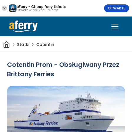
aFerry - Cheap ferry tickets
OTWARTE
Otwórz w aplikacji aFerry
Dom
Statki
Cotentin
Cotentin Prom - Obsługiwany Przez
Brittany Ferries