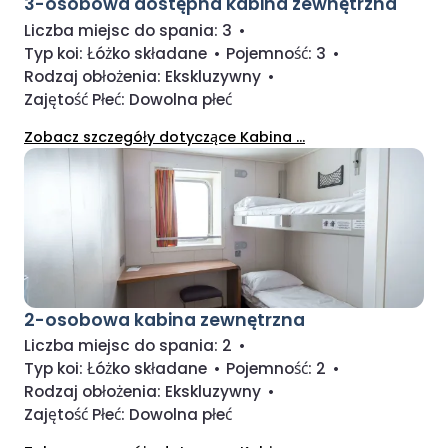
3-osobowa dostępna kabina zewnętrzna
Liczba miejsc do spania:
3
•
Typ koi:
Łóżko składane
•
Pojemność:
3
•
Rodzaj obłożenia:
Ekskluzywny
•
Zajętość Płeć:
Dowolna płeć
Zobacz szczegóły dotyczące Kabina ...
2-osobowa kabina zewnętrzna
Liczba miejsc do spania:
2
•
Typ koi:
Łóżko składane
•
Pojemność:
2
•
Rodzaj obłożenia:
Ekskluzywny
•
Zajętość Płeć:
Dowolna płeć