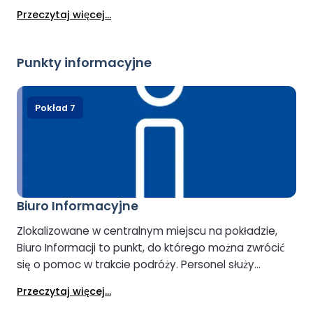
Spróbuj zapachów lub degustuj wysokiej jakości
Przeczytaj więcej...
whisky, ginów i alkoholi, aby znaleźć idealne
połączenie. Tuż obok, w delikatesach, znajdziesz
świeże produkty regionalne, przekąski i napoje.
Punkty informacyjne
Pokład 7
Biuro Informacyjne
Zlokalizowane w centralnym miejscu na pokładzie,
Biuro Informacji to punkt, do którego można zwrócić
się o pomoc w trakcie podróży. Personel służy
pomocą w zakresie pytań dotyczących kabin, rzeczy
Przeczytaj więcej...
znalezionych, udogodnień na pokładzie oraz