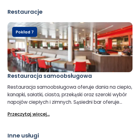
informacji o podróży do miejsca docelowego.
Restauracje
Pokład 7
Restauracja samoobsługowa
Restauracja samoobsługowa oferuje dania na ciepło,
kanapki, sałatki, ciasta, przekąski oraz szeroki wybór
napojów ciepłych i zimnych. Sąsiedni bar oferuje
szeroki wybór alkoholi, win i piw typu lager, co czyni go
Przeczytaj więcej...
dogodnym miejscem na posiłek lub relaksującego
drinka.
Inne usługi