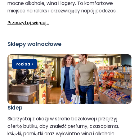
mocne alkohole, wina i lagery. To komfortowe
miejsce na relaks i orzeźwiający napój podczas
przerwy w podróży.
Przeczytaj więcej...
Sklepy wolnocłowe
Pokład 7
Sklep
Skorzystaj z okazji w strefie bezcłowej i przejrzyj
ofertę butiku, aby znaleźć perfumy, czasopisma,
książki, pamiątki oraz wykwintne wina i alkohole.