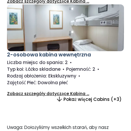
Zobacz szczegóły dotyczące Kabina ...
2-osobowa kabina wewnętrzna
Liczba miejsc do spania:
2
•
Typ koi:
Łóżko składane
•
Pojemność:
2
•
Rodzaj obłożenia:
Ekskluzywny
•
Zajętość Płeć:
Dowolna płeć
Zobacz szczegóły dotyczące Kabina ...
Pokaż więcej Cabins (+3)
Uwaga: Dołożyliśmy wszelkich starań, aby nasz