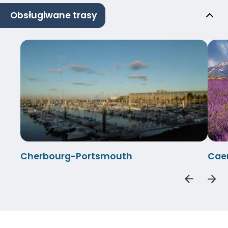
Obsługiwane trasy
Cherbourg-Portsmouth
Cae