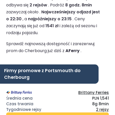
odbywa się
2 rejsów
.
Podróż
8 godz. 8min
zazwyczaj około .
Najwcześniejszy odjazd jest
o 22:30
, a
najpóźniejszy o 23:15
.
Ceny
zaczynają się już od
1541 zł
i zależą od sezonu i
rodzaju pojazdu.
Sprawdź najnowszą dostępność i zarezerwuj
prom do Cherbourg już dziś z
AFerry
.
Firmy promowe z Portsmouth do
Cherbourg
Brittany Ferries
PLN 1,541
8g 8min
2 rejsy