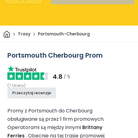
Dom
Trasy
Portsmouth-Cherbourg
Portsmouth Cherbourg Prom
4.8
/ 5
(
7
Oceny
)
Przeczytaj recenzje
Promy z Portsmouth do Cherbourg
obsługiwane są przez 1 firm promowych.
Operatorami są między innymi
Brittany
Ferries
.
Obecnie na tej trasie promowej