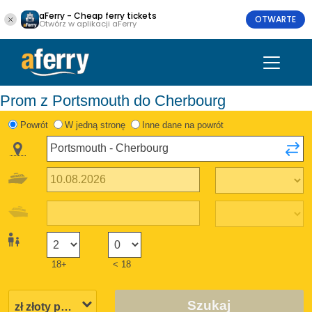
aFerry - Cheap ferry tickets
OTWARTE
Otwórz w aplikacji aFerry
Prom z Portsmouth do Cherbourg
Powrót
W jedną stronę
Inne dane na powrót
18+
< 18
Szukaj