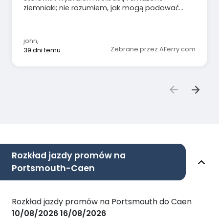
ziemniaki; nie rozumiem, jak mogą podawać
ledwo ugotowane, niesmaczne frytki, skoro w
Bretanii czy Normandii mamy takie dobre
ziemniaki!! Lepszy dostawca ziemniaków byłby
john
,
mile widziany.
Zebrane przez AFerry.com
39 dni temu
Rozkład jazdy promów na
Portsmouth-Caen
Rozkład jazdy promów na Portsmouth do Caen
10/08/2026
16/08/2026