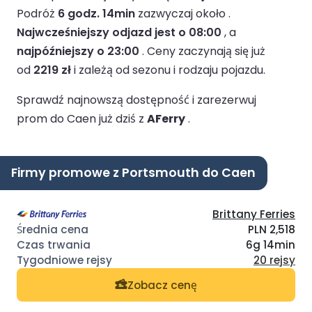
Podróż
6 godz. 14min
zazwyczaj około .
Najwcześniejszy odjazd jest o 08:00
, a
najpóźniejszy o 23:00
.
Ceny zaczynają się już
od
2219 zł
i zależą od sezonu i rodzaju pojazdu.
Sprawdź najnowszą dostępność i zarezerwuj
prom do Caen już dziś z
AFerry
.
Firmy promowe z Portsmouth do Caen
Brittany Ferries
PLN 2,518
6g 14min
20 rejsy
Zobacz cenę