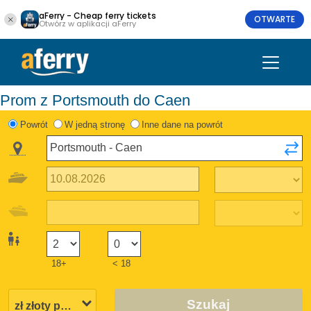
aFerry - Cheap ferry tickets
OTWARTE
Otwórz w aplikacji aFerry
Prom z Portsmouth do Caen
Powrót
W jedną stronę
Inne dane na powrót
18+
< 18
Szukaj