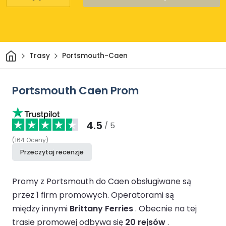
Dom
Trasy
Portsmouth-Caen
Portsmouth Caen Prom
4.5
/ 5
(
164
Oceny
)
Przeczytaj recenzje
Promy z Portsmouth do Caen obsługiwane są
przez 1 firm promowych.
Operatorami są
między innymi
Brittany Ferries
.
Obecnie na tej
trasie promowej odbywa się
20 rejsów
.