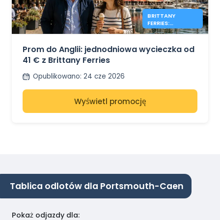
BRITTANY
FERRIES:
JEDNODNIOWE
WYCIECZKI PO
ANGLII OD 41€
Prom do Anglii: jednodniowa wycieczka od
41 € z Brittany Ferries
Opublikowano
:
24 cze 2026
Wyświetl promocję
Tablica odlotów dla Portsmouth-Caen
Pokaż odjazdy dla
: