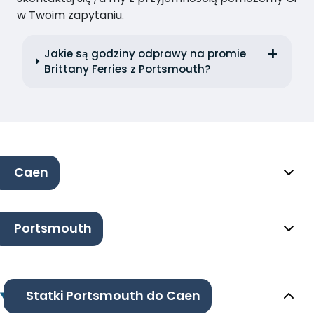
w Twoim zapytaniu.
Jakie są godziny odprawy na promie
Brittany Ferries z Portsmouth?
Caen
Portsmouth
Statki Portsmouth do Caen