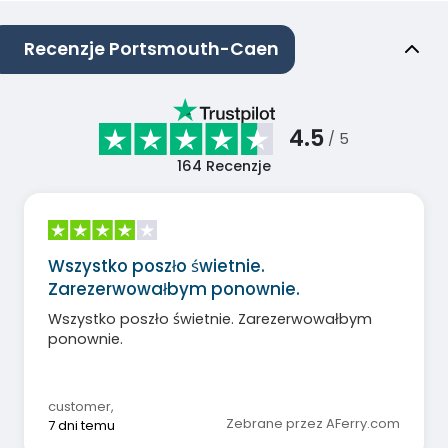
Recenzje Portsmouth-Caen
4.5
/ 5
164
Recenzje
Wszystko poszło świetnie.
Zarezerwowałbym ponownie.
Wszystko poszło świetnie. Zarezerwowałbym
ponownie.
customer
,
Zebrane przez AFerry.com
7 dni temu