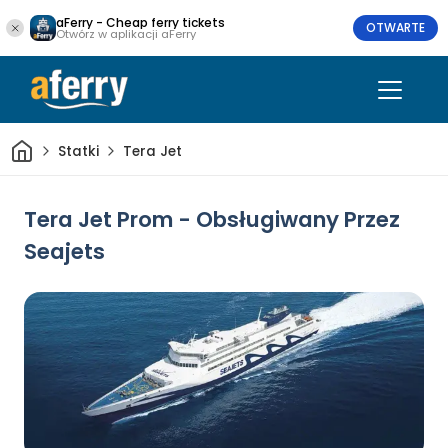
aFerry - Cheap ferry tickets
OTWARTE
Otwórz w aplikacji aFerry
Dom
Statki
Tera Jet
Tera Jet Prom - Obsługiwany Przez
Seajets